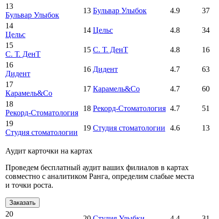
13
13
Бульвар Улыбок
4.9
37
Бульвар Улыбок
14
14
Цельс
4.8
34
Цельс
15
15
С. Т. ДенТ
4.8
16
С. Т. ДенТ
16
16
Дидент
4.7
63
Дидент
17
17
Карамель&Со
4.7
60
Карамель&Со
18
18
Рекорд-Стоматология
4.7
51
Рекорд-Стоматология
19
19
Студия стоматологии
4.6
13
Студия стоматологии
Аудит карточки на картах
Проведем бесплатный аудит ваших филиалов в картах
совместно с аналитиком Ранга, определим слабые места
и точки роста.
Заказать
20
20
Студия Улыбки
4.4
31