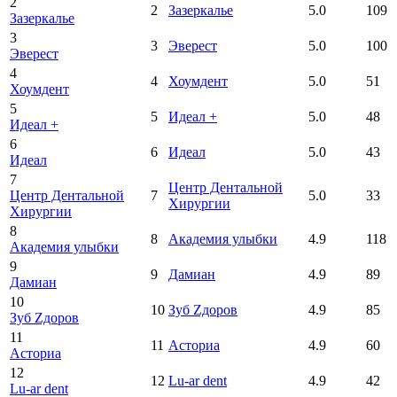
2
2
Зазеркалье
5.0
109
Зазеркалье
3
3
Эверест
5.0
100
Эверест
4
4
Хоумдент
5.0
51
Хоумдент
5
5
Идеал +
5.0
48
Идеал +
6
6
Идеал
5.0
43
Идеал
7
Центр Дентальной
Центр Дентальной
7
5.0
33
Хирургии
Хирургии
8
8
Академия улыбки
4.9
118
Академия улыбки
9
9
Дамиан
4.9
89
Дамиан
10
10
Зуб Zдоров
4.9
85
Зуб Zдоров
11
11
Асториа
4.9
60
Асториа
12
12
Lu-ar dent
4.9
42
Lu-ar dent