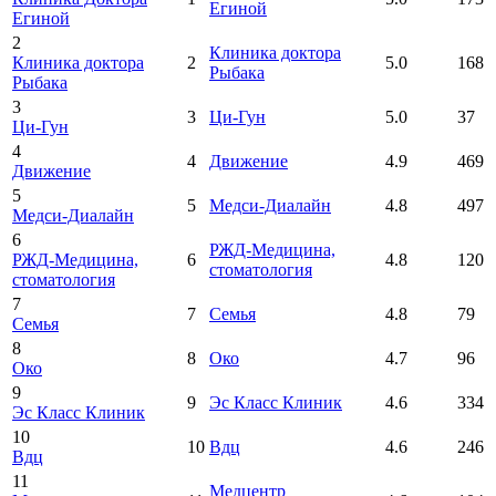
Егиной
Егиной
2
Клиника доктора
Клиника доктора
2
5.0
168
Рыбака
Рыбака
3
3
Ци-Гун
5.0
37
Ци-Гун
4
4
Движение
4.9
469
Движение
5
5
Медси-Диалайн
4.8
497
Медси-Диалайн
6
РЖД-Медицина,
РЖД-Медицина,
6
4.8
120
стоматология
стоматология
7
7
Семья
4.8
79
Семья
8
8
Око
4.7
96
Око
9
9
Эс Класс Клиник
4.6
334
Эс Класс Клиник
10
10
Вдц
4.6
246
Вдц
11
Медцентр