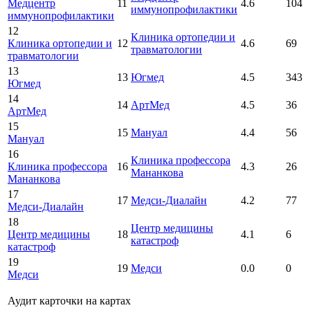
Медцентр
11
4.6
104
иммунопрофилактики
иммунопрофилактики
12
Клиника ортопедии и
Клиника ортопедии и
12
4.6
69
травматологии
травматологии
13
13
Югмед
4.5
343
Югмед
14
14
АртМед
4.5
36
АртМед
15
15
Мануал
4.4
56
Мануал
16
Клиника профессора
Клиника профессора
16
4.3
26
Мананкова
Мананкова
17
17
Медси-Диалайн
4.2
77
Медси-Диалайн
18
Центр медицины
Центр медицины
18
4.1
6
катастроф
катастроф
19
19
Медси
0.0
0
Медси
Аудит карточки на картах