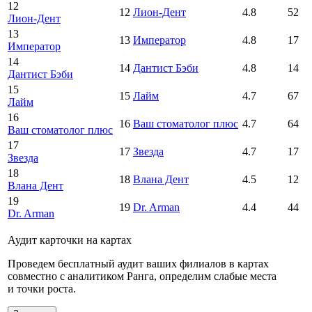
12
12
Лион-Дент
4.8
52
Лион-Дент
13
13
Император
4.8
17
Император
14
14
Дантист Бэби
4.8
14
Дантист Бэби
15
15
Лайм
4.7
67
Лайм
16
16
Ваш стоматолог плюс
4.7
64
Ваш стоматолог плюс
17
17
Звезда
4.7
17
Звезда
18
18
Влана Дент
4.5
12
Влана Дент
19
19
Dr. Arman
4.4
44
Dr. Arman
Аудит карточки на картах
Проведем бесплатный аудит ваших филиалов в картах
совместно с аналитиком Ранга, определим слабые места
и точки роста.