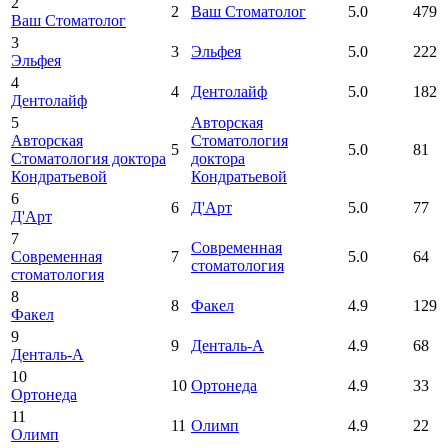
2
2
Ваш Стоматолог
5.0
479
Ваш Стоматолог
3
3
Эльфея
5.0
222
Эльфея
4
4
Дентолайф
5.0
182
Дентолайф
5
Авторская
Авторская
Стоматология
5
5.0
81
Стоматология доктора
доктора
Кондратьевой
Кондратьевой
6
6
Д'Арт
5.0
77
Д'Арт
7
Современная
Современная
7
5.0
64
стоматология
стоматология
8
8
Факел
4.9
129
Факел
9
9
Денталь-А
4.9
68
Денталь-А
10
10
Ортонеда
4.9
33
Ортонеда
11
11
Олимп
4.9
22
Олимп