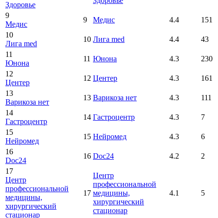
Здоровье
Здоровье
9
9
Медис
4.4
151
Медис
10
10
Лига med
4.4
43
Лига med
11
11
Юнона
4.3
230
Юнона
12
12
Центер
4.3
161
Центер
13
13
Варикоза нет
4.3
111
Варикоза нет
14
14
Гастроцентр
4.3
7
Гастроцентр
15
15
Нейромед
4.3
6
Нейромед
16
16
Doc24
4.2
2
Doc24
17
Центр
Центр
профессиональной
профессиональной
17
медицины,
4.1
5
медицины,
хирургический
хирургический
стационар
стационар