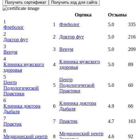
Получить сертификат
Получить код для сайта
Оценка
Отзывы
1
1
Флеболог
5.0
335
Флеболог
2
2
Доктор фут
5.0
216
Доктор фут
3
3
Венум
5.0
209
Венум
4
Клиника мужского
Клиника мужского
4
5.0
89
здоровья
здоровья
5
Центр
Центр
5
Подологической
5.0
60
Подологической
Практики
Практики
6
Клиника доктора
Клиника доктора
6
4.9
66
Дыбаля
Дыбаля
7
7
Практик
4.7
163
Практик
8
Медицинский центр
Медицинский центр
8
4.6
92