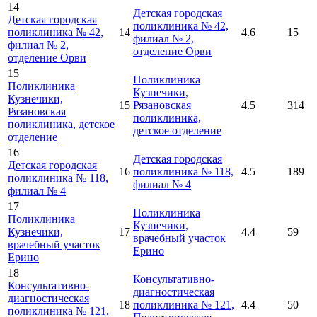
14
Детская городская
Детская городская
поликлиника № 42,
поликлиника № 42,
14
4.6
15
филиал № 2,
филиал № 2,
отделение Орви
отделение Орви
15
Поликлиника
Поликлиника
Кузнечики,
Кузнечики,
15
Рязановская
4.5
314
Рязановская
поликлиника,
поликлиника, детское
детское отделение
отделение
16
Детская городская
Детская городская
16
поликлиника № 118,
4.5
189
поликлиника № 118,
филиал № 4
филиал № 4
17
Поликлиника
Поликлиника
Кузнечики,
Кузнечики,
17
4.4
59
врачебный участок
врачебный участок
Ерино
Ерино
18
Консультативно-
Консультативно-
диагностическая
диагностическая
18
поликлиника № 121,
4.4
50
поликлиника № 121,