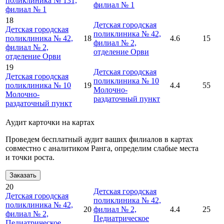
поликлиника № 131,
филиал № 1
филиал № 1
18
Детская городская
Детская городская
поликлиника № 42,
поликлиника № 42,
18
4.6
15
филиал № 2,
филиал № 2,
отделение Орви
отделение Орви
19
Детская городская
Детская городская
поликлиника № 10
поликлиника № 10
19
4.4
55
Молочно-
Молочно-
раздаточный пункт
раздаточный пункт
Аудит карточки на картах
Проведем бесплатный аудит ваших филиалов в картах
совместно с аналитиком Ранга, определим слабые места
и точки роста.
Заказать
20
Детская городская
Детская городская
поликлиника № 42,
поликлиника № 42,
20
филиал № 2,
4.4
25
филиал № 2,
Педиатрическое
Педиатрическое