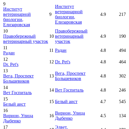
9
Институт
Институт
ветеринарной
ветеринарной
9
4.9
217
биологии
,
биологии
,
Елизаровская
Елизаровская
10
Правобережный
Правобережный
10
ветеринарный
4.9
190
ветеринарный участок
участок
11
11
Радан
4.8
494
Радан
12
12
Dr. Pet's
4.8
464
Dr. Pet's
13
Вега
, Проспект
Вега
, Проспект
13
4.8
302
Большевиков
Большевиков
14
14
Вет Госпиталь
4.8
246
Вет Госпиталь
15
15
Белый аист
4.7
545
Белый аист
16
Вирион
, Улица
Вирион
, Улица
16
4.5
134
Дыбенко
Дыбенко
17
Элвет
,