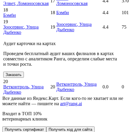
17
4.4
370
Элвет
, Ломоносовская
Ломоносовская
18
18
Бэмби
4.4
101
Бэмби
19
Зоосервис
, Улица
Зоосервис
, Улица
19
4.4
75
Дыбенко
Дыбенко
Аудит карточки на картах
Проведем бесплатный аудит ваших филиалов в картах
совместно с аналитиком Ранга, определим слабые места
и точки роста.
Заказать
20
Ветконтроль
, Улица
Ветконтроль
, Улица
20
0.0
0
Дыбенко
Дыбенко
Все данные из Яндекс.Карт. Если кого-то не хватает или не
можете найти — пишите на
art@rang.ai
Входит в ТОП 10%
ветеринарных клиник
Получить сертификат
Получить код для сайта