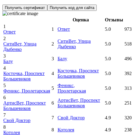
Получить сертификат
Получить код для сайта
Оценка
Отзывы
1
1
Ответ
5.0
973
Ответ
2
СитиВет
, Улица
СитиВет
, Улица
2
5.0
518
Дыбенко
Дыбенко
3
3
Балу
5.0
496
Балу
4
Косточка
, Проспект
Косточка
, Проспект
4
5.0
392
Большевиков
Большевиков
5
Феникс
,
5
5.0
313
Феникс
, Пролетарская
Пролетарская
6
АртисВет
, Проспект
АртисВет
, Проспект
6
5.0
251
Большевиков
Большевиков
7
7
Свой Доктор
4.9
320
Свой Доктор
8
8
Котолея
4.9
238
Котолея