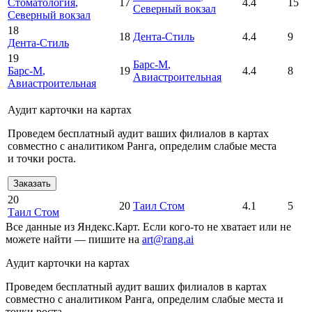
Стоматология
,
17
4.4
15
Северный вокзал
Северный вокзал
18
18
Дента-Стиль
4.4
9
Дента-Стиль
19
Барс-М
,
Барс-М
,
19
4.4
8
Авиастроительная
Авиастроительная
Аудит карточки на картах
Проведем бесплатный аудит ваших филиалов в картах
совместно с аналитиком Ранга, определим слабые места
и точки роста.
Заказать
20
20
Таил Стом
4.1
5
Таил Стом
Все данные из Яндекс.Карт. Если кого-то не хватает или не
можете найти — пишите на
art@rang.ai
Аудит карточки на картах
Проведем бесплатный аудит ваших филиалов в картах
совместно с аналитиком Ранга, определим слабые места и
точки роста.