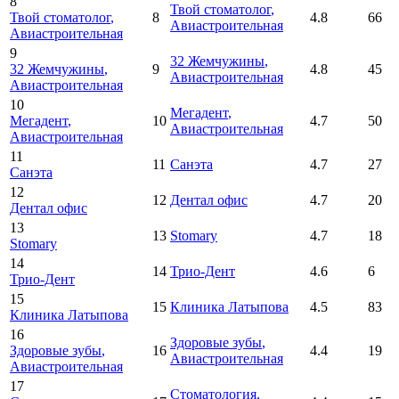
8
Твой стоматолог
,
Твой стоматолог
,
8
4.8
66
Авиастроительная
Авиастроительная
9
32 Жемчужины
,
32 Жемчужины
,
9
4.8
45
Авиастроительная
Авиастроительная
10
Мегадент
,
Мегадент
,
10
4.7
50
Авиастроительная
Авиастроительная
11
11
Санэта
4.7
27
Санэта
12
12
Дентал офис
4.7
20
Дентал офис
13
13
Stomary
4.7
18
Stomary
14
14
Трио-Дент
4.6
6
Трио-Дент
15
15
Клиника Латыпова
4.5
83
Клиника Латыпова
16
Здоровые зубы
,
Здоровые зубы
,
16
4.4
19
Авиастроительная
Авиастроительная
17
Стоматология
,