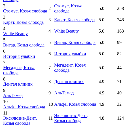
2
Стомус
, Козья
2
5.0
258
Стомус
, Козья слобода
слобода
3
3
Карат
, Козья слобода
5.0
248
Карат
, Козья слобода
4
4
White Beauty
5.0
163
White Beauty
5
5
Витар
, Козья слобода
5.0
99
Витар
, Козья слобода
6
6
История улыбки
5.0
82
История улыбки
7
Мегадент
, Козья
Мегадент
, Козья
7
5.0
44
слобода
слобода
8
8
Дентал клиник
4.9
71
Дентал клиник
9
9
АльТамед
4.9
40
АльТамед
10
10
Альфа
, Козья слобода
4.9
32
Альфа
, Козья слобода
11
Эксклюзив-Дент
,
Эксклюзив-Дент
,
11
4.8
124
Козья слобода
Козья слобода