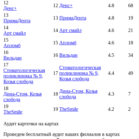
12
12
Денс+
4.8
68
Денс+
13
13
ПримаДента
4.8
19
ПримаДента
14
14
Арт смайл
4.6
21
Арт смайл
15
15
Апломб
4.6
18
Апломб
16
16
Вильдан
4.5
34
Вильдан
17
Стоматологическая
Стоматологическая
17
поликлиника № 9
,
4.4
49
поликлиника № 9
,
Козья слобода
Козья слобода
18
Дина-Стом
, Козья
Дина-Стом
, Козья
18
4.3
7
слобода
слобода
19
19
TheSmile
4.2
2
TheSmile
Аудит карточки на картах
Проведем бесплатный аудит ваших филиалов в картах