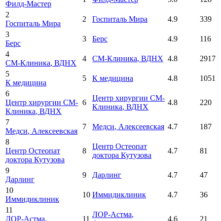
Филд-Мастер
2
2
Госпиталь Мира
4.9
339
Госпиталь Мира
3
3
Берс
4.9
116
Берс
4
4
СМ-Клиника
, ВДНХ
4.8
2917
СМ-Клиника
, ВДНХ
5
5
К медицина
4.8
1051
К медицина
6
Центр хирургии СМ-
Центр хирургии СМ-
6
4.8
220
Клиника
, ВДНХ
Клиника
, ВДНХ
7
7
Медси
, Алексеевская
4.7
187
Медси
, Алексеевская
8
Центр Остеопат
Центр Остеопат
8
4.7
81
доктора Кутузова
доктора Кутузова
9
9
Дарлинг
4.7
47
Дарлинг
10
10
Иммидиклиник
4.7
36
Иммидиклиник
11
ЛОР-Астма
,
ЛОР-Астма
,
11
4.6
21