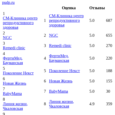
pudp.ru
Оценка
Отзывы
1
СМ-Клиника центр
СМ-Клиника центр
1
репродуктивного
5.0
687
репродуктивного
здоровья
здоровья
2
2
NGC
5.0
655
NGC
3
3
Remedi clinic
5.0
270
Remedi clinic
4
ФертиМед
,
ФертиМед
,
4
5.0
220
Бауманская
Бауманская
5
5
Поколение Некст
5.0
188
Поколение Некст
6
6
Новая Жизнь
5.0
155
Новая Жизнь
7
7
BabyMama
5.0
30
BabyMama
8
Линия жизни
,
Линия жизни
,
8
4.9
359
Чкаловская
Чкаловская
9