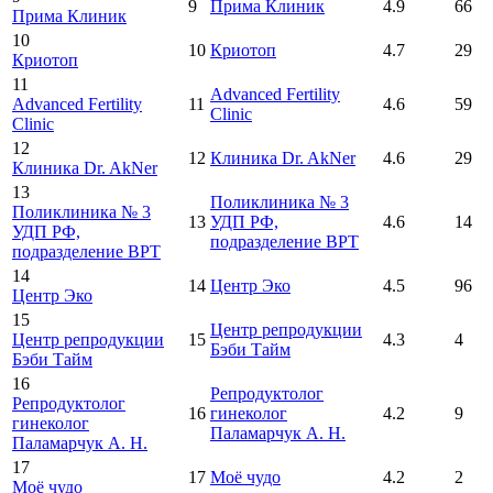
9
Прима Клиник
4.9
66
Прима Клиник
10
10
Криотоп
4.7
29
Криотоп
11
Advanced Fertility
Advanced Fertility
11
4.6
59
Clinic
Clinic
12
12
Клиника Dr. AkNer
4.6
29
Клиника Dr. AkNer
13
Поликлиника № 3
Поликлиника № 3
13
УДП РФ,
4.6
14
УДП РФ,
подразделение ВРТ
подразделение ВРТ
14
14
Центр Эко
4.5
96
Центр Эко
15
Центр репродукции
Центр репродукции
15
4.3
4
Бэби Тайм
Бэби Тайм
16
Репродуктолог
Репродуктолог
16
гинеколог
4.2
9
гинеколог
Паламарчук А. Н.
Паламарчук А. Н.
17
17
Моё чудо
4.2
2
Моё чудо