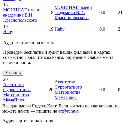
18
МОНИИАГ имени
МОНИИАГ имени
18
академика В.И.
0.0
21
академика В.И.
Краснопольского
Краснопольского
19
19
Haby
0.0
2
Haby
Аудит карточки на картах
Проведем бесплатный аудит ваших филиалов в картах
совместно с аналитиком Ранга, определим слабые места
и точки роста.
Заказать
20
Агентство
Агентство
Суррогатного
Суррогатного
20
0.0
0
Материнства
Материнства
МамаПлюс
МамаПлюс
Все данные из Яндекс.Карт. Если кого-то не хватает или не
можете найти — пишите на
art@rang.ai
Аудит карточки на картах