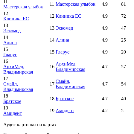
11
11
Мастерская улыбок
4.9
81
Мастерская улыбок
12
12
Клиника ЕС
4.9
72
Клиника ЕС
13
13
Эскомед
4.9
47
Эскомед
14
14
Алина
4.9
25
Алина
15
15
Гларус
4.9
20
Гларус
16
АрхиМед
,
АрхиМед
,
16
4.7
57
Владимирская
Владимирская
17
Смайл
,
Смайл
,
17
4.7
54
Владимирская
Владимирская
18
18
Братское
4.7
40
Братское
19
19
Амидент
4.2
5
Амидент
Аудит карточки на картах