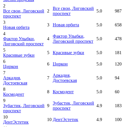
2
Все свои
, Лиговский
Все свои
, Лиговский
2
5.0
987
проспект
проспект
3
3
Новая орбита
5.0
658
Новая орбита
4
Фактор Улыбки
,
Фактор Улыбки
,
4
5.0
478
Лиговский проспект
Лиговский проспект
5
5
Красивые зубки
5.0
181
Красивые зубки
6
6
Циркон
5.0
120
Циркон
7
Аркадия
,
Аркадия
,
7
5.0
94
Достоевская
Достоевская
8
8
Космодент
5.0
60
Космодент
9
Зубастик
, Лиговский
Зубастик
, Лиговский
9
4.9
183
проспект
проспект
10
10
ДентЭстетик
4.9
100
ДентЭстетик