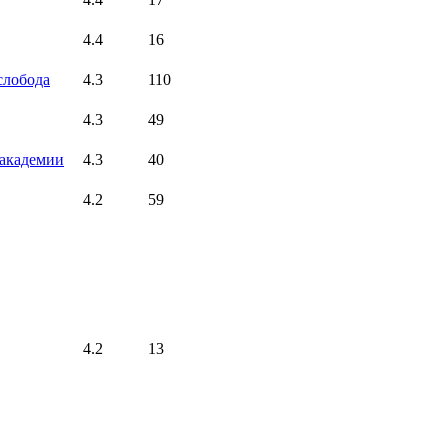
4.4
16
слобода
4.3
110
4.3
49
 академии
4.3
40
4.2
59
4.2
13