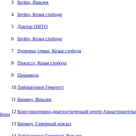
3
Invitro
, Яшьлек
4
Invitro
, Козья слобода
5
Доктор ЦИТО
6
Invitro
, Козья слобода
7
Здоровье семьи
, Козья слобода
8
Пикассо
, Козья слобода
9
Пирамида
10
Лаборатория Гемотест
11
Биомед
, Яшьлек
12
Консультативно-диагностический центр Авиастроитель
айона
13
Биомед
, Северный вокзал
14
Лаборатория Гемотест
, Яшьлек