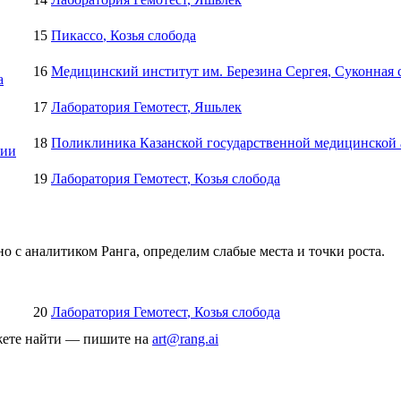
15
Пикассо
, Козья слобода
16
Медицинский институт им. Березина Сергея
, Суконная 
а
17
Лаборатория Гемотест
, Яшьлек
18
Поликлиника Казанской государственной медицинской
мии
19
Лаборатория Гемотест
, Козья слобода
о с аналитиком Ранга, определим слабые места и точки роста.
20
Лаборатория Гемотест
, Козья слобода
ожете найти — пишите на
art@rang.ai