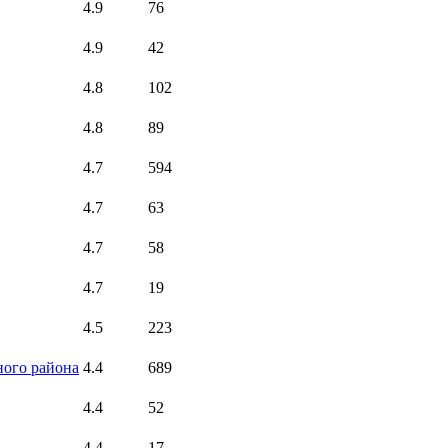
4.9
76
4.9
42
4.8
102
4.8
89
4.7
594
4.7
63
4.7
58
4.7
19
4.5
223
ного района
4.4
689
4.4
52
4.4
17