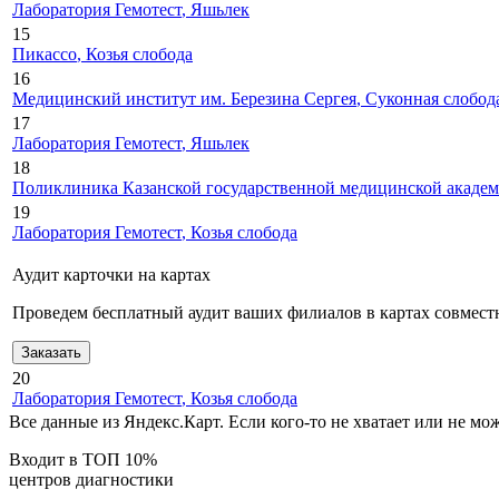
Лаборатория Гемотест
, Яшьлек
15
Пикассо
, Козья слобода
16
Медицинский институт им. Березина Сергея
, Суконная слобод
17
Лаборатория Гемотест
, Яшьлек
18
Поликлиника Казанской государственной медицинской акаде
19
Лаборатория Гемотест
, Козья слобода
Аудит карточки на картах
Проведем бесплатный аудит ваших филиалов в картах совместн
Заказать
20
Лаборатория Гемотест
, Козья слобода
Все данные из Яндекс.Карт. Если кого-то не хватает или не м
Входит в ТОП 10%
центров диагностики