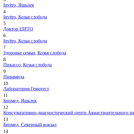
Invitro
, Яшьлек
4
Invitro
, Козья слобода
5
Доктор ЦИТО
6
Invitro
, Козья слобода
7
Здоровье семьи
, Козья слобода
8
Пикассо
, Козья слобода
9
Пирамида
10
Лаборатория Гемотест
11
Биомед
, Яшьлек
12
Консультативно-диагностический центр Авиастроительного р
13
Биомед
, Северный вокзал
14