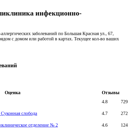
оликлиника инфекционно-
лергических заболеваний по Большая Красная ул., 67,
ядом с домом или работой в картах. Текущее кол-во ваших
еваний
Оценка
Отзывы
4.8
729
, Суконная слобода
4.7
272
ликлиническое отделение № 2
4.6
124