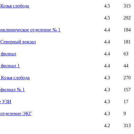
 Козья слобода
4.5
315
4.5
292
ликлиническое отделение № 1
4.4
184
, Северный вокзал
4.4
181
, филиал
4.4
63
 филиал 1
4.4
44
, Козья слобода
4.3
270
 филиал № 1
4.3
157
е УЗИ
4.3
17
 отделение ЭКГ
4.3
9
4.2
313