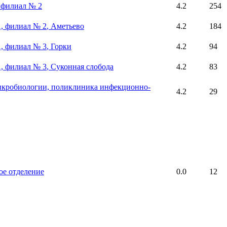
 филиал № 2
4.2
254
1, филиал № 2
, Аметьево
4.2
184
1, филиал № 3
, Горки
4.2
94
1, филиал № 3
, Суконная слобода
4.2
83
кробиологии, поликлиника инфекционно-
4.2
29
ое отделение
0.0
12