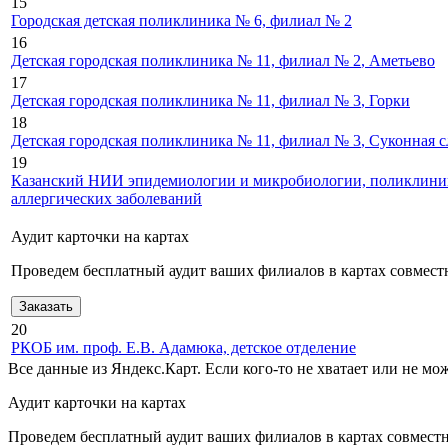
15
Городская детская поликлиника № 6, филиал № 2
16
Детская городская поликлиника № 11, филиал № 2
, Аметьево
17
Детская городская поликлиника № 11, филиал № 3
, Горки
18
Детская городская поликлиника № 11, филиал № 3
, Суконная 
19
Казанский НИИ эпидемиологии и микробиологии, поликлини
аллергических заболеваний
Аудит карточки на картах
Проведем бесплатный аудит ваших филиалов в картах совместн
Заказать
20
РКОБ им. проф. Е.В. Адамюка, детское отделение
Все данные из Яндекс.Карт. Если кого-то не хватает или не м
Аудит карточки на картах
Проведем бесплатный аудит ваших филиалов в картах совместно