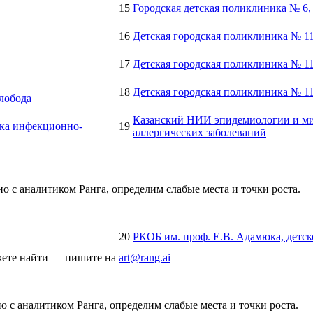
15
Городская детская поликлиника № 6,
16
Детская городская поликлиника № 1
17
Детская городская поликлиника № 1
18
Детская городская поликлиника № 1
слобода
Казанский НИИ эпидемиологии и ми
ка инфекционно-
19
аллергических заболеваний
о с аналитиком Ранга, определим слабые места и точки роста.
20
РКОБ им. проф. Е.В. Адамюка, детск
ожете найти — пишите на
art@rang.ai
 с аналитиком Ранга, определим слабые места и точки роста.