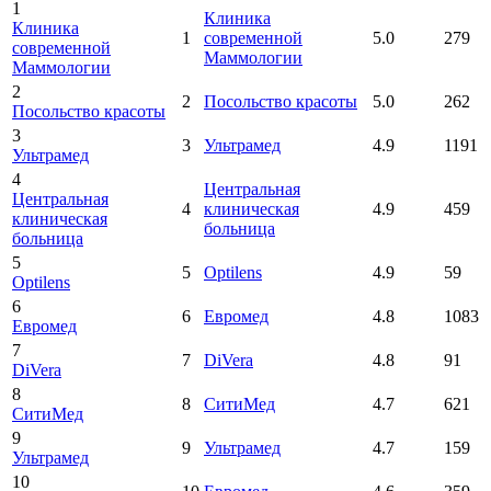
1
Клиника
Клиника
1
современной
5.0
279
современной
Маммологии
Маммологии
2
2
Посольство красоты
5.0
262
Посольство красоты
3
3
Ультрамед
4.9
1191
Ультрамед
4
Центральная
Центральная
4
клиническая
4.9
459
клиническая
больница
больница
5
5
Optilens
4.9
59
Optilens
6
6
Евромед
4.8
1083
Евромед
7
7
DiVera
4.8
91
DiVera
8
8
СитиМед
4.7
621
СитиМед
9
9
Ультрамед
4.7
159
Ультрамед
10