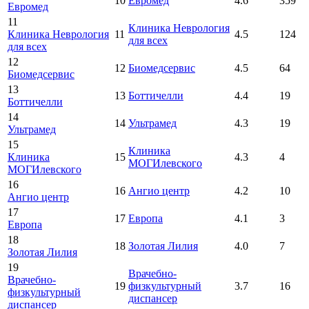
10
Евромед
4.6
359
Евромед
11
Клиника Неврология
Клиника Неврология
11
4.5
124
для всех
для всех
12
12
Биомедсервис
4.5
64
Биомедсервис
13
13
Боттичелли
4.4
19
Боттичелли
14
14
Ультрамед
4.3
19
Ультрамед
15
Клиника
Клиника
15
4.3
4
МОГИлевского
МОГИлевского
16
16
Ангио центр
4.2
10
Ангио центр
17
17
Европа
4.1
3
Европа
18
18
Золотая Лилия
4.0
7
Золотая Лилия
19
Врачебно-
Врачебно-
19
физкультурный
3.7
16
физкультурный
диспансер
диспансер