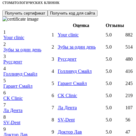
стоматологических клиник
Получить сертификат
Получить код для сайта
Оценка
Отзывы
1
1
Your clinic
5.0
882
Your clinic
2
2
Зубы за один день
5.0
514
Зубы за один день
3
3
Руссдент
5.0
480
Руссдент
4
4
Голливуд Смайл
5.0
416
Голливуд Смайл
5
5
Гарант Смайл
5.0
245
Гарант Смайл
6
6
CК Clinic
5.0
219
CК Clinic
7
7
Ла Дента
5.0
107
Ла Дента
8
8
SV-Dent
5.0
56
SV-Dent
9
9
Доктор Лав
5.0
47
Доктор Лав