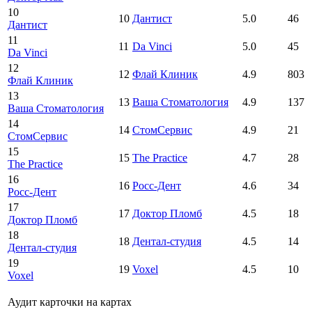
10
10
Дантист
5.0
46
Дантист
11
11
Da Vinci
5.0
45
Da Vinci
12
12
Флай Клиник
4.9
803
Флай Клиник
13
13
Ваша Стоматология
4.9
137
Ваша Стоматология
14
14
СтомСервис
4.9
21
СтомСервис
15
15
The Practice
4.7
28
The Practice
16
16
Росс-Дент
4.6
34
Росс-Дент
17
17
Доктор Пломб
4.5
18
Доктор Пломб
18
18
Дентал-студия
4.5
14
Дентал-студия
19
19
Voxel
4.5
10
Voxel
Аудит карточки на картах