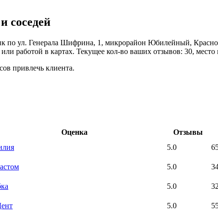
и соседей
ик по ул. Генерала Шифрина, 1, микрорайон Юбилейный, Красно
или работой в картах. Текущее кол-во ваших отзывов: 30, место 
сов привлечь клиента.
Оценка
Отзывы
илия
5.0
6
астом
5.0
3
ка
5.0
3
Дент
5.0
5