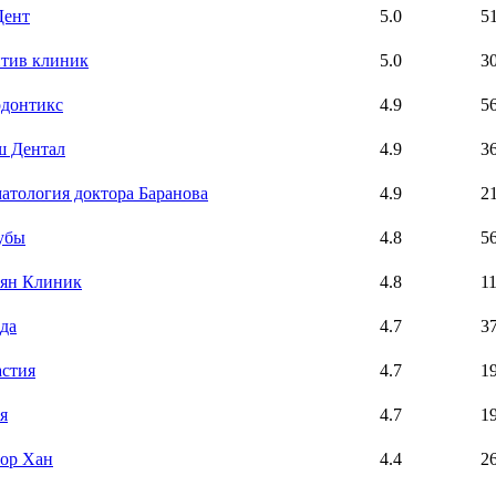
Дент
5.0
5
тив клиник
5.0
3
донтикс
4.9
5
 Дентал
4.9
3
атология доктора Баранова
4.9
2
убы
4.8
5
ян Клиник
4.8
1
да
4.7
3
стия
4.7
1
я
4.7
1
ор Хан
4.4
2