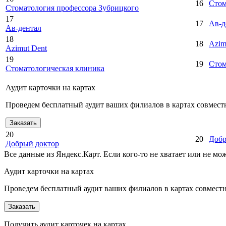
16
Стом
Стоматология профессора Зубрицкого
17
17
Ав-д
Ав-дентал
18
18
Azim
Azimut Dent
19
19
Стом
Стоматологическая клиника
Аудит карточки на картах
Проведем бесплатный аудит ваших филиалов в картах совместн
Заказать
20
20
Добр
Добрый доктор
Все данные из Яндекс.Карт. Если кого-то не хватает или не м
Аудит карточки на картах
Проведем бесплатный аудит ваших филиалов в картах совместно
Заказать
Получить аудит карточек на картах