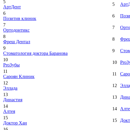
5
5
Арт
АртДент
6
6
Пози
Позитив клиник
7
7
Орто
Ортодонтикс
8
8
Фреш
Фреш Дентал
9
9
Стом
Стоматология доктора Баранова
10
10
ProЗ
ProЗубы
11
11
Саро
Сароян Клиник
12
12
Элла
Эллада
13
13
Дина
Династия
14
14
Алте
Алтея
15
15
Докт
Доктор Хан
16