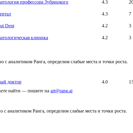
атология профессора Зубрицкого
4.3
2
ентал
4.3
7
ut Dent
4.2
3
атологическая клиника
4.2
3
о с аналитиком Ранга, определим слабые места и точки роста.
ый доктор
4.0
1
ожете найти — пишите на
art@rang.ai
 с аналитиком Ранга, определим слабые места и точки роста.