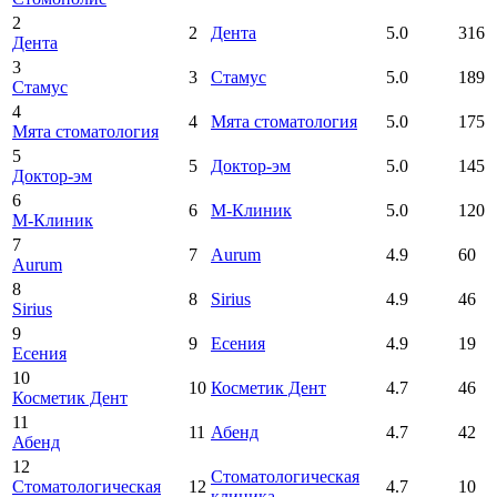
2
2
Дента
5.0
316
Дента
3
3
Стамус
5.0
189
Стамус
4
4
Мята стоматология
5.0
175
Мята стоматология
5
5
Доктор-эм
5.0
145
Доктор-эм
6
6
М-Клиник
5.0
120
М-Клиник
7
7
Aurum
4.9
60
Aurum
8
8
Sirius
4.9
46
Sirius
9
9
Есения
4.9
19
Есения
10
10
Косметик Дент
4.7
46
Косметик Дент
11
11
Абенд
4.7
42
Абенд
12
Стоматологическая
Стоматологическая
12
4.7
10
клиника