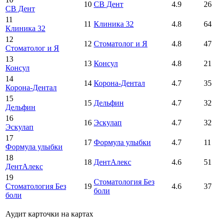
10
СВ Дент
4.9
26
СВ Дент
11
11
Клиника 32
4.8
64
Клиника 32
12
12
Стоматолог и Я
4.8
47
Стоматолог и Я
13
13
Консул
4.8
21
Консул
14
14
Корона-Дентал
4.7
35
Корона-Дентал
15
15
Дельфин
4.7
32
Дельфин
16
16
Эскулап
4.7
32
Эскулап
17
17
Формула улыбки
4.7
11
Формула улыбки
18
18
ДентАлекс
4.6
51
ДентАлекс
19
Стоматология Без
Стоматология Без
19
4.6
37
боли
боли
Аудит карточки на картах