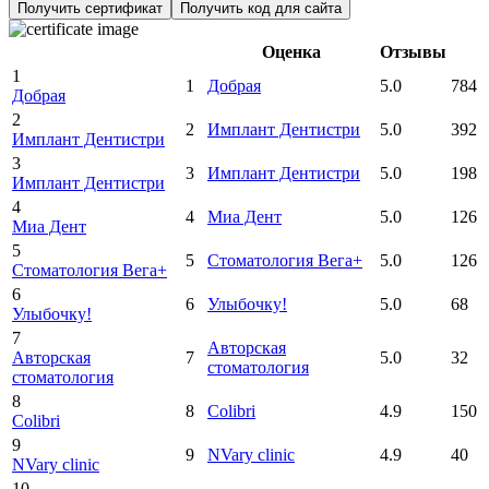
Получить сертификат
Получить код для сайта
Оценка
Отзывы
1
1
Добрая
5.0
784
Добрая
2
2
Имплант Дентистри
5.0
392
Имплант Дентистри
3
3
Имплант Дентистри
5.0
198
Имплант Дентистри
4
4
Миа Дент
5.0
126
Миа Дент
5
5
Стоматология Вега+
5.0
126
Стоматология Вега+
6
6
Улыбочку!
5.0
68
Улыбочку!
7
Авторская
Авторская
7
5.0
32
стоматология
стоматология
8
8
Colibri
4.9
150
Colibri
9
9
NVary clinic
4.9
40
NVary clinic
10