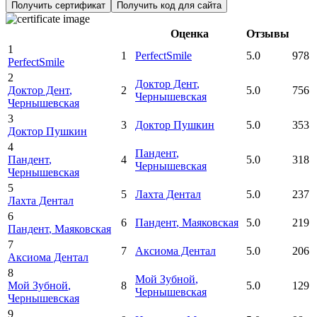
Получить сертификат
Получить код для сайта
Оценка
Отзывы
1
1
PerfectSmile
5.0
978
PerfectSmile
2
Доктор Дент
,
Доктор Дент
,
2
5.0
756
Чернышевская
Чернышевская
3
3
Доктор Пушкин
5.0
353
Доктор Пушкин
4
Пандент
,
Пандент
,
4
5.0
318
Чернышевская
Чернышевская
5
5
Лахта Дентал
5.0
237
Лахта Дентал
6
6
Пандент
, Маяковская
5.0
219
Пандент
, Маяковская
7
7
Аксиома Дентал
5.0
206
Аксиома Дентал
8
Мой Зубной
,
Мой Зубной
,
8
5.0
129
Чернышевская
Чернышевская
9