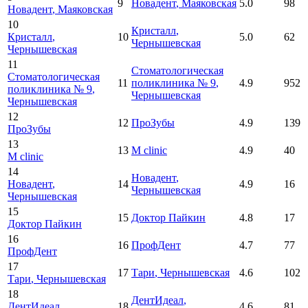
9
Новадент
, Маяковская
5.0
98
Новадент
, Маяковская
10
Кристалл
,
Кристалл
,
10
5.0
62
Чернышевская
Чернышевская
11
Стоматологическая
Стоматологическая
11
поликлиника № 9
,
4.9
952
поликлиника № 9
,
Чернышевская
Чернышевская
12
12
ПроЗубы
4.9
139
ПроЗубы
13
13
M clinic
4.9
40
M clinic
14
Новадент
,
Новадент
,
14
4.9
16
Чернышевская
Чернышевская
15
15
Доктор Пайкин
4.8
17
Доктор Пайкин
16
16
ПрофДент
4.7
77
ПрофДент
17
17
Тари
, Чернышевская
4.6
102
Тари
, Чернышевская
18
ДентИдеал
,
ДентИдеал
,
18
4.6
81