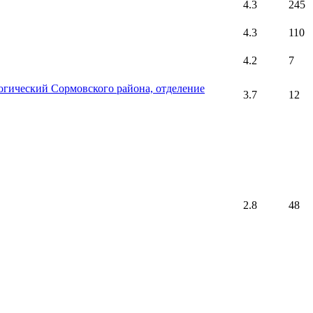
4.3
245
4.3
110
4.2
7
огический Сормовского района, отделение
3.7
12
2.8
48