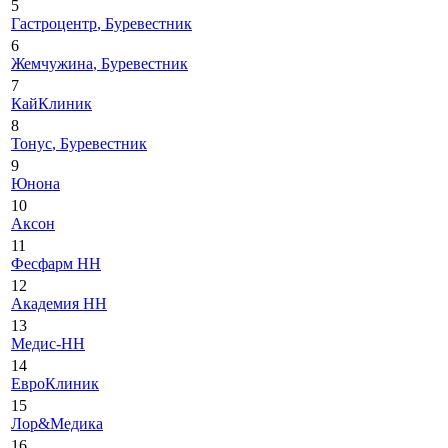
5
Гастроцентр
, Буревестник
6
Жемчужина
, Буревестник
7
КайКлиник
8
Тонус
, Буревестник
9
Юнона
10
Аксон
11
Фесфарм НН
12
Академия НН
13
Медис-НН
14
ЕвроКлиник
15
Лор&Медика
16