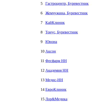
5
Гастроцентр
, Буревестник
6
Жемчужина
, Буревестник
7
КайКлиник
8
Тонус
, Буревестник
9
Юнона
10
Аксон
11
Фесфарм НН
12
Академия НН
13
Медис-НН
14
ЕвроКлиник
15
Лор&Медика