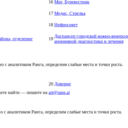
16
Миг
, Буревестник
17
Медис
, Стрелка
18
Нефросовет
Диспансер городской кожно-венерол
йона, отделение
19
анонимной диагностики и лечения
о с аналитиком Ранга, определим слабые места и точки роста.
20
Доверие
ожете найти — пишите на
art@rang.ai
 с аналитиком Ранга, определим слабые места и точки роста.