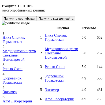
Входит в ТОП 10%
многопрофильных клиник
Получить сертификат
Получить код для сайта
Оценка
Отзывы
1
Ника Спринг
,
Ника Спринг
,
1
5.0
652
Горьковская
Горьковская
2
Медицинский центр
Медицинский центр
2
Светланы
5.0
252
Светланы
Пономаревой
Пономаревой
3
3
Ренью Скин
5.0
144
Ренью Скин
4
Здоровёнок
,
Здоровёнок
,
4
4.9
563
Горьковская
Горьковская
5
5
Эксимер
4.9
481
Эксимер
6
6
Amd Лаборатории
4.9
73
Amd Лаборатории