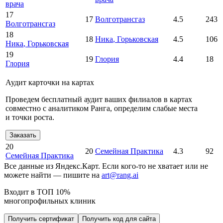
врача
17
17
Волготрансгаз
4.5
243
Волготрансгаз
18
18
Ника
, Горьковская
4.5
106
Ника
, Горьковская
19
19
Глория
4.4
18
Глория
Аудит карточки на картах
Проведем бесплатный аудит ваших филиалов в картах
совместно с аналитиком Ранга, определим слабые места
и точки роста.
Заказать
20
20
Семейная Практика
4.3
92
Семейная Практика
Все данные из Яндекс.Карт. Если кого-то не хватает или не
можете найти — пишите на
art@rang.ai
Входит в ТОП 10%
многопрофильных клиник
Получить сертификат
Получить код для сайта