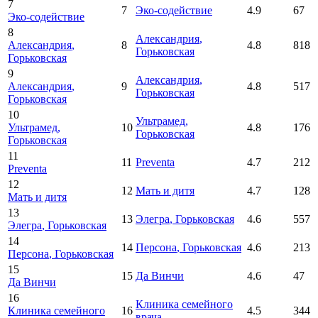
7
7
Эко-содействие
4.9
67
Эко-содействие
8
Александрия
,
Александрия
,
8
4.8
818
Горьковская
Горьковская
9
Александрия
,
Александрия
,
9
4.8
517
Горьковская
Горьковская
10
Ультрамед
,
Ультрамед
,
10
4.8
176
Горьковская
Горьковская
11
11
Preventa
4.7
212
Preventa
12
12
Мать и дитя
4.7
128
Мать и дитя
13
13
Элегра
, Горьковская
4.6
557
Элегра
, Горьковская
14
14
Персона
, Горьковская
4.6
213
Персона
, Горьковская
15
15
Да Винчи
4.6
47
Да Винчи
16
Клиника семейного
Клиника семейного
16
4.5
344
врача