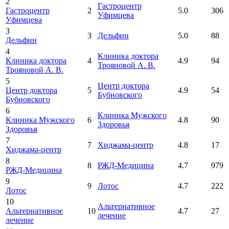
2
Гастроцентр
Гастроцентр
2
5.0
306
Уфимцева
Уфимцева
3
3
Дельфин
5.0
88
Дельфин
4
Клиника доктора
Клиника доктора
4
4.9
94
Трояновой А. В.
Трояновой А. В.
5
Центр доктора
Центр доктора
5
4.9
54
Бубновского
Бубновского
6
Клиника Мужского
Клиника Мужского
6
4.8
90
Здоровья
Здоровья
7
7
Хиджама-центр
4.8
17
Хиджама-центр
8
8
РЖД-Медицина
4.7
979
РЖД-Медицина
9
9
Лотос
4.7
222
Лотос
10
Альтернативное
Альтернативное
10
4.7
27
лечение
лечение