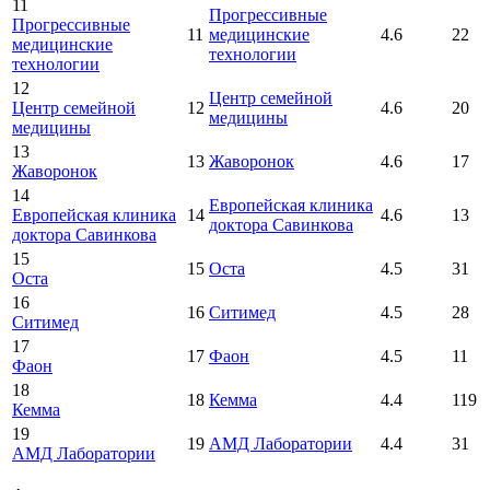
11
Прогрессивные
Прогрессивные
11
медицинские
4.6
22
медицинские
технологии
технологии
12
Центр семейной
Центр семейной
12
4.6
20
медицины
медицины
13
13
Жаворонок
4.6
17
Жаворонок
14
Европейская клиника
Европейская клиника
14
4.6
13
доктора Савинкова
доктора Савинкова
15
15
Оста
4.5
31
Оста
16
16
Ситимед
4.5
28
Ситимед
17
17
Фаон
4.5
11
Фаон
18
18
Кемма
4.4
119
Кемма
19
19
АМД Лаборатории
4.4
31
АМД Лаборатории