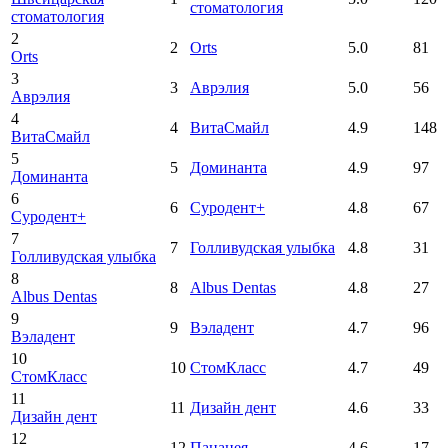
стоматология
стоматология
2
2
Orts
5.0
81
Orts
3
3
Аврэлия
5.0
56
Аврэлия
4
4
ВитаСмайл
4.9
148
ВитаСмайл
5
5
Доминанта
4.9
97
Доминанта
6
6
Суродент+
4.8
67
Суродент+
7
7
Голливудская улыбка
4.8
31
Голливудская улыбка
8
8
Albus Dentas
4.8
27
Albus Dentas
9
9
Вэладент
4.7
96
Вэладент
10
10
СтомКласс
4.7
49
СтомКласс
11
11
Дизайн дент
4.6
33
Дизайн дент
12
12
Панацея
4.6
17