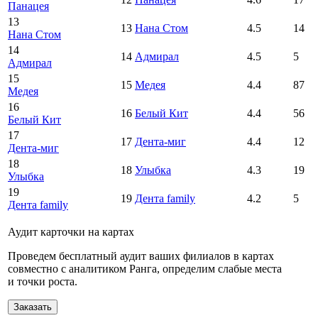
Панацея
13
13
Нана Стом
4.5
14
Нана Стом
14
14
Адмирал
4.5
5
Адмирал
15
15
Медея
4.4
87
Медея
16
16
Белый Кит
4.4
56
Белый Кит
17
17
Дента-миг
4.4
12
Дента-миг
18
18
Улыбка
4.3
19
Улыбка
19
19
Дента family
4.2
5
Дента family
Аудит карточки на картах
Проведем бесплатный аудит ваших филиалов в картах
совместно с аналитиком Ранга, определим слабые места
и точки роста.
Заказать