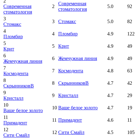
2
Современная
Современная
2
5.0
92
стоматология
стоматология
3
3
Стомакс
5.0
82
Стомакс
4
4
Пломбир
4.9
122
Пломбир
5
5
Крит
4.9
49
Крит
6
6
Жемчужная линия
4.9
49
Жемчужная линия
7
7
Космодента
4.8
63
Космодента
8
8
СкрынниковВ
4.7
42
СкрынниковВ
9
9
Кристалл
4.7
29
Кристалл
10
10
Ваше белое золото
4.7
19
Ваше белое золото
11
11
Примадент
4.6
11
Примадент
12
12
Сити Смайл
4.5
105
Сити Смайл