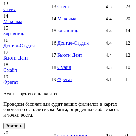
13
13
Стенс
4.5
23
Стенс
14
14
Максима
4.4
20
Максима
15
15
Здравница
4.4
14
Здравница
16
16
Дентал-Студия
4.4
12
Дентал-Студия
17
17
Бьюти Дент
4.4
12
Бьюти Дент
18
18
Смайл
4.3
10
Смайл
19
19
Фрегат
4.1
1
Фрегат
Аудит карточки на картах
Проведем бесплатный аудит ваших филиалов в картах
совместно с аналитиком Ранга, определим слабые места
и точки роста.
Заказать
20
20
Стоматология
0.0
0