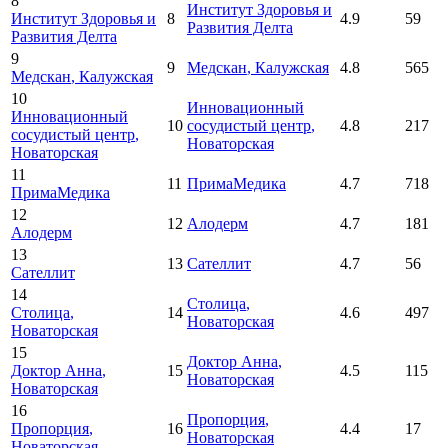
8
Институт Здоровья и
Институт Здоровья и
8
4.9
59
Развития Делта
Развития Делта
9
9
Медскан
, Калужская
4.8
565
Медскан
, Калужская
10
Инновационный
Инновационный
10
сосудистый центр
,
4.8
217
сосудистый центр
,
Новаторская
Новаторская
11
11
ПримаМедика
4.7
718
ПримаМедика
12
12
Алодерм
4.7
181
Алодерм
13
13
Сателлит
4.7
56
Сателлит
14
Столица
,
Столица
,
14
4.6
497
Новаторская
Новаторская
15
Доктор Анна
,
Доктор Анна
,
15
4.5
115
Новаторская
Новаторская
16
Пропорция
,
Пропорция
,
16
4.4
17
Новаторская
Новаторская