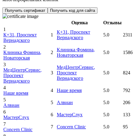
Получить сертификат
Получить код для сайта
Оценка
Отзывы
1
К+31
, Проспект
К+31
, Проспект
1
5.0
2311
Вернадского
Вернадского
2
Клиника Фомина
,
Клиника Фомина
,
2
5.0
1586
Новаторская
Новаторская
3
МедЦентрСервис
,
МедЦентрСервис
,
3
Проспект
5.0
824
Проспект
Вернадского
Вернадского
4
4
Наше время
5.0
792
Наше время
5
5
Алвиан
5.0
206
Алвиан
6
6
МастерСлух
5.0
133
МастерСлух
7
7
Concern Clinic
5.0
95
Concern Clinic