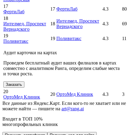
17
17
ФертиЛаб
4.3
80
ФертиЛаб
18
Интелмед
, Проспект
Интелмед
, Проспект
18
4.3
69
Вернадского
Вернадского
19
19
Поливитакс
4.3
11
Поливитакс
Аудит карточки на картах
Проведем бесплатный аудит ваших филиалов в картах
совместно с аналитиком Ранга, определим слабые места
и точки роста.
Заказать
20
20
ОртоМед Клиник
4.3
3
ОртоМед Клиник
Все данные из Яндекс.Карт. Если кого-то не хватает или не
можете найти — пишите на
art@rang.ai
Входит в ТОП 10%
многопрофильных клиник