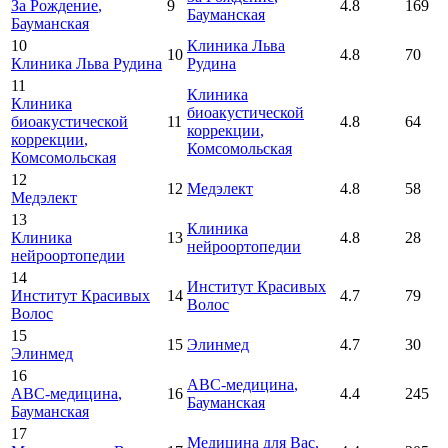
За Рождение
,
9
4.8
169
Бауманская
Бауманская
10
Клиника Льва
10
4.8
70
Клиника Льва Рудина
Рудина
11
Клиника
Клиника
биоакустической
биоакустической
11
4.8
64
коррекции
,
коррекции
,
Комсомольская
Комсомольская
12
12
Медэлект
4.8
58
Медэлект
13
Клиника
Клиника
13
4.8
28
нейроортопедии
нейроортопедии
14
Институт Красивых
Институт Красивых
14
4.7
79
Волос
Волос
15
15
Элинмед
4.7
30
Элинмед
16
АВС-медицина
,
АВС-медицина
,
16
4.4
245
Бауманская
Бауманская
17
Медицина для Вас
,