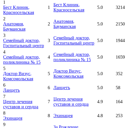
1
Бест Клиник
,
Бест Клиник
,
1
5.0
3214
Красносельская
Красносельская
2
Анатомия
,
Анатомия
,
2
5.0
2150
Бауманская
Бауманская
3
Семейный доктор,
Семейный доктор,
3
5.0
1944
Госпитальный центр
Госпитальный центр
4
Семейный доктор,
Семейный доктор,
4
5.0
1659
поликлиника № 15
поликлиника № 15
5
Доктор Визус
,
Доктор Визус
,
5
5.0
352
Комсомольская
Комсомольская
6
6
Ланцетъ
5.0
58
Ланцетъ
7
Центр лечения
Центр лечения
7
4.9
164
суставов и сердца
суставов и сердца
8
8
Эхинацея
4.8
253
Эхинацея
9
За Рождение
,