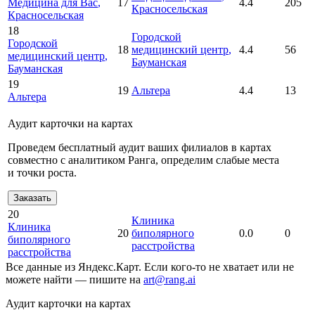
Медицина для Вас
,
17
4.4
205
Красносельская
Красносельская
18
Городской
Городской
18
медицинский центр
,
4.4
56
медицинский центр
,
Бауманская
Бауманская
19
19
Альтера
4.4
13
Альтера
Аудит карточки на картах
Проведем бесплатный аудит ваших филиалов в картах
совместно с аналитиком Ранга, определим слабые места
и точки роста.
Заказать
20
Клиника
Клиника
20
биполярного
0.0
0
биполярного
расстройства
расстройства
Все данные из Яндекс.Карт. Если кого-то не хватает или не
можете найти — пишите на
art@rang.ai
Аудит карточки на картах