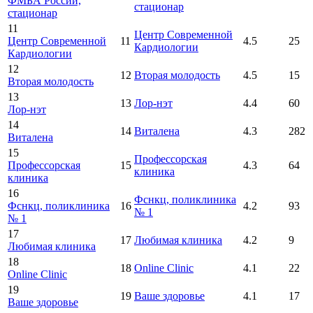
ФМБА России,
стационар
стационар
11
Центр Современной
Центр Современной
11
4.5
25
Кардиологии
Кардиологии
12
12
Вторая молодость
4.5
15
Вторая молодость
13
13
Лор-нэт
4.4
60
Лор-нэт
14
14
Виталена
4.3
282
Виталена
15
Профессорская
Профессорская
15
4.3
64
клиника
клиника
16
Фснкц, поликлиника
Фснкц, поликлиника
16
4.2
93
№ 1
№ 1
17
17
Любимая клиника
4.2
9
Любимая клиника
18
18
Online Clinic
4.1
22
Online Clinic
19
19
Ваше здоровье
4.1
17
Ваше здоровье