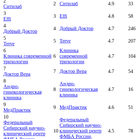
2
2
Ситилаб
4.9
33
Ситилаб
3
3
Effi
4.8
58
Effi
4
4
Добрый Доктор
4.7
246
Добрый Доктор
5
5
Terve
4.7
207
Terve
6
Клиника
Клиника современной
6
современной
4.7
104
трихологии
трихологии
7
7
Доктор Вера
4.7
54
Доктор Вера
8
Андро-
Андро-
8
гинекологическая
4.7
16
гинекологическая
клиника
клиника
9
9
МедПрактик
4.6
51
МедПрактик
10
Федеральный
Федеральный
Сибирский научно-
Сибирский научно-
10
клинический центр
4.5
78
клинический центр
ФМБА России,