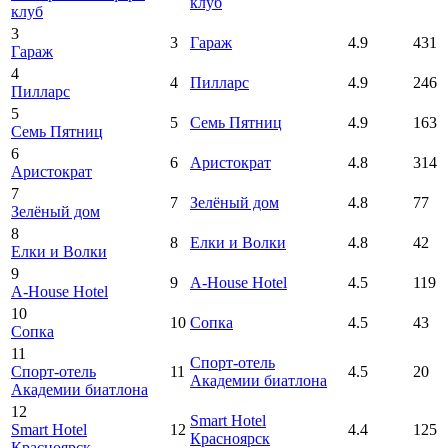
клуб
клуб
3
3
Гараж
4.9
431
Гараж
4
4
Пилларс
4.9
246
Пилларс
5
5
Семь Пятниц
4.9
163
Семь Пятниц
6
6
Аристократ
4.8
314
Аристократ
7
7
Зелёный дом
4.8
77
Зелёный дом
8
8
Елки и Волки
4.8
42
Елки и Волки
9
9
A-House Hotel
4.5
119
A-House Hotel
10
10
Сопка
4.5
43
Сопка
11
Спорт-отель
Спорт-отель
11
4.5
20
Академии биатлона
Академии биатлона
12
Smart Hotel
Smart Hotel
12
4.4
125
Красноярск
Красноярск