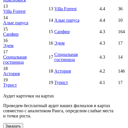
13
13
Villa Forrest
4.4
36
Villa Forrest
14
14
Алые паруса
4.4
10
Алые паруса
15
15
Сапфир
4.3
164
Сапфир
16
16
Эдем
4.3
17
Эдем
17
Социальная
Социальная
17
4.3
14
гостиница
гостиница
18
18
Астория
4.2
146
Астория
19
19
Турист
4.1
17
Турист
Аудит карточки на картах
Проведем бесплатный аудит ваших филиалов в картах
совместно с аналитиком Ранга, определим слабые места
и точки роста.
Заказать