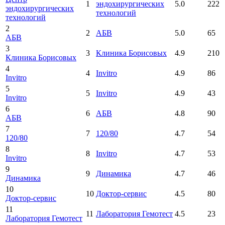
1
эндохирургических
5.0
222
эндохирургических
технологий
технологий
2
2
АБВ
5.0
65
АБВ
3
3
Клиника Борисовых
4.9
210
Клиника Борисовых
4
4
Invitro
4.9
86
Invitro
5
5
Invitro
4.9
43
Invitro
6
6
АБВ
4.8
90
АБВ
7
7
120/80
4.7
54
120/80
8
8
Invitro
4.7
53
Invitro
9
9
Динамика
4.7
46
Динамика
10
10
Доктор-сервис
4.5
80
Доктор-сервис
11
11
Лаборатория Гемотест
4.5
23
Лаборатория Гемотест