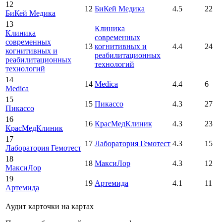
12
12
БиКей Медика
4.5
22
БиКей Медика
13
Клиника
Клиника
современных
современных
13
когнитивных и
4.4
24
когнитивных и
реабилитационных
реабилитационных
технологий
технологий
14
14
Medica
4.4
6
Medica
15
15
Пикассо
4.3
27
Пикассо
16
16
КрасМедКлиник
4.3
23
КрасМедКлиник
17
17
Лаборатория Гемотест
4.3
15
Лаборатория Гемотест
18
18
МаксиЛор
4.3
12
МаксиЛор
19
19
Артемида
4.1
11
Артемида
Аудит карточки на картах