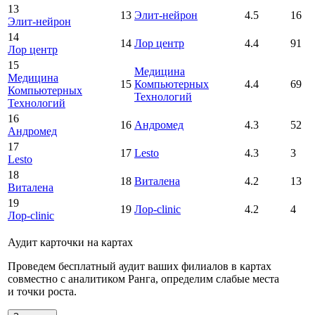
13
13
Элит-нейрон
4.5
16
Элит-нейрон
14
14
Лор центр
4.4
91
Лор центр
15
Медицина
Медицина
15
Компьютерных
4.4
69
Компьютерных
Технологий
Технологий
16
16
Андромед
4.3
52
Андромед
17
17
Lesto
4.3
3
Lesto
18
18
Виталена
4.2
13
Виталена
19
19
Лор-clinic
4.2
4
Лор-clinic
Аудит карточки на картах
Проведем бесплатный аудит ваших филиалов в картах
совместно с аналитиком Ранга, определим слабые места
и точки роста.