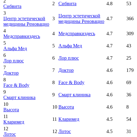
2
2
Сибвита
4.8
53
Сибвита
3
Центр эстетической
Центр эстетической
3
4.7
366
медицины Реновацио
медицины Реновацио
4
4
Медсправкиздесь
4.7
309
Медсправкиздесь
5
5
Альфа Мед
4.7
43
Альфа Мед
6
6
Лор плюс
4.7
25
Лор плюс
7
7
Доктор
4.6
179
Доктор
8
8
Face & Body
4.6
69
Face & Body
9
9
Смарт клиника
4.6
36
Смарт клиника
10
10
Высота
4.6
8
Высота
11
11
Кларимед
4.5
54
Кларимед
12
12
Лотос
4.5
31
Лотос