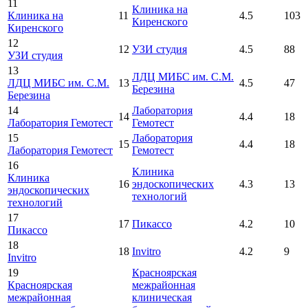
11
Клиника на
Клиника на
11
4.5
103
Киренского
Киренского
12
12
УЗИ студия
4.5
88
УЗИ студия
13
ЛДЦ МИБС им. С.М.
ЛДЦ МИБС им. С.М.
13
4.5
47
Березина
Березина
14
Лаборатория
14
4.4
18
Лаборатория Гемотест
Гемотест
15
Лаборатория
15
4.4
18
Лаборатория Гемотест
Гемотест
16
Клиника
Клиника
16
эндоскопических
4.3
13
эндоскопических
технологий
технологий
17
17
Пикассо
4.2
10
Пикассо
18
18
Invitro
4.2
9
Invitro
19
Красноярская
Красноярская
межрайонная
межрайонная
клиническая