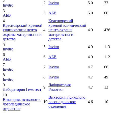
2
2
Invitro
5.0
77
Invitro
3
3
АБВ
5.0
66
АБВ
4
Красноярский
Красноярский краевой
краевой клинический
клинический центр
4
центр охраны
4.9
436
охраны материнства и
материнства и
детства
детства
5
5
Invitro
4.9
113
Invitro
6
6
АБВ
4.9
112
АБВ
7
7
Invitro
4.7
66
Invitro
8
8
Invitro
4.7
49
Invitro
9
Лаборатория
9
4.7
13
Лаборатория Гемотест
Гемотест
10
Виктория, психолого-
Виктория, психолого-
10
логопедическое
4.6
10
логопедическое
отделение
отделение