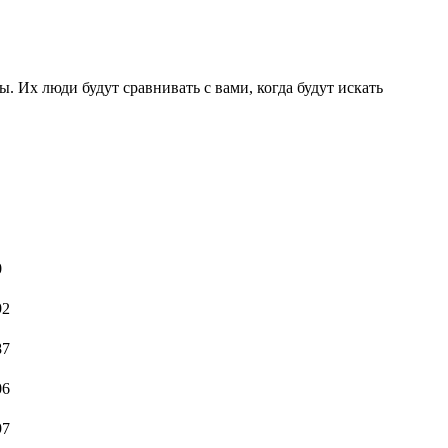
. Их люди будут сравнивать с вами, когда будут искать
0
92
87
06
97