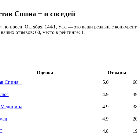
тав Спина + и соседей
 по просп. Октября, 144/1, Уфа — это ваши реальные конкуренты
ваших отзывов: 60, место в рейтинге: 1.
Оценка
Отзывы
ав Спина +
5.0
6
плюс
4.9
3
Медицина
4.9
3
мед
4.9
2
С
4.8
1