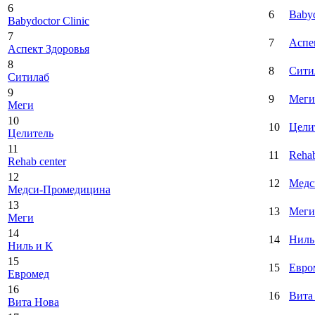
6
6
Babyd
Babydoctor Clinic
7
7
Аспе
Аспект Здоровья
8
8
Сити
Ситилаб
9
9
Меги
Меги
10
10
Цели
Целитель
11
11
Rehab
Rehab center
12
12
Медс
Медси-Промедицина
13
13
Меги
Меги
14
14
Ниль
Ниль и К
15
15
Евро
Евромед
16
16
Вита
Вита Нова