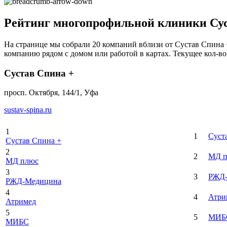
Рейтинг многопрофильной клиники Сус
На странице мы собрали 20 компаний вблизи от Сустав Спина +
компанию рядом с домом или работой в картах. Текущее кол-во 
Сустав Спина +
просп. Октября, 144/1, Уфа
sustav-spina.ru
1
1
Суст
Сустав Спина +
2
2
МД 
МД плюс
3
3
РЖД-
РЖД-Медицина
4
4
Атри
Атримед
5
5
МИБ
МИБС