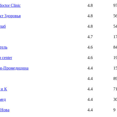
octor Clinic
4.8
9
кт Здоровья
4.8
5
лаб
4.8
5
4.7
1
тель
4.6
8
 center
4.6
1
и-Промедицина
4.4
1
4.4
8
 и К
4.4
7
мед
4.4
3
 Нова
4.4
9