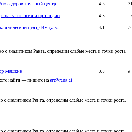
бно оздоровительный центр
4.3
7
р травматологии и ортопедии
4.3
1
клинический центр Импульс
4.1
7
о с аналитиком Ранга, определим слабые места и точки роста.
ор Машкин
3.8
9
ожете найти — пишите на
art@rang.ai
 с аналитиком Ранга, определим слабые места и точки роста.
 с аналитиком Ранга, определим слабые места и точки роста