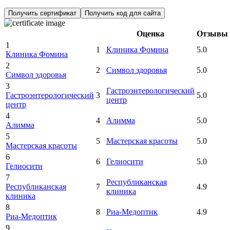
Получить сертификат
Получить код для сайта
Оценка
Отзывы
1
1
Клиника Фомина
5.0
Клиника Фомина
2
2
Символ здоровья
5.0
Символ здоровья
3
Гастроэнтерологический
Гастроэнтерологический
3
5.0
центр
центр
4
4
Алимма
5.0
Алимма
5
5
Мастерская красоты
5.0
Мастерская красоты
6
6
Гелиосити
5.0
Гелиосити
7
Республиканская
Республиканская
7
4.9
клиника
клиника
8
8
Риа-Медоптик
4.9
Риа-Медоптик
9