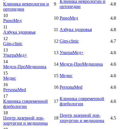
Клиника неврологии и
Клиника неврологии и
9
4.8
ортопедии
ортопедии
10
10
РиноМед
4.8
РиноМед
11
11
Азбука здоровья
4.8
Азбука здоровья
12
12
Gim-clinic
4.7
Gim-clinic
13
13
УльтраМед+
4.6
УльтраМед+
14
14
Медси-ПроМедицина
4.6
Медси-ПроМедицина
15
15
Медис
4.6
Медис
16
16
PersonaMed
4.6
PersonaMed
17
Клиника современной
Клиника современной
17
4.6
флебологии
флебологии
18
Центр лазерной лор-
Центр лазерной лор-
18
4.5
хирургии и медицины
хирургии и медицины