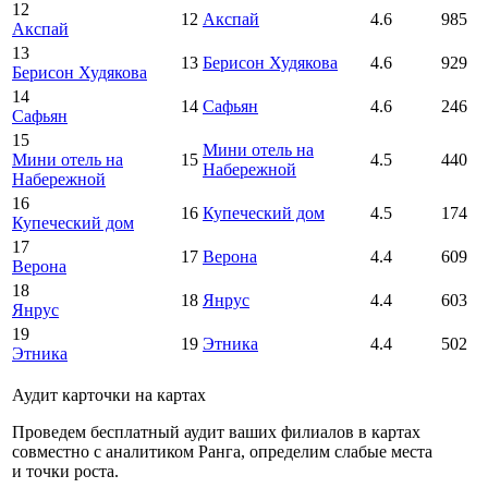
12
12
Акспай
4.6
985
Акспай
13
13
Берисон Худякова
4.6
929
Берисон Худякова
14
14
Сафьян
4.6
246
Сафьян
15
Мини отель на
Мини отель на
15
4.5
440
Набережной
Набережной
16
16
Купеческий дом
4.5
174
Купеческий дом
17
17
Верона
4.4
609
Верона
18
18
Янрус
4.4
603
Янрус
19
19
Этника
4.4
502
Этника
Аудит карточки на картах
Проведем бесплатный аудит ваших филиалов в картах
совместно с аналитиком Ранга, определим слабые места
и точки роста.