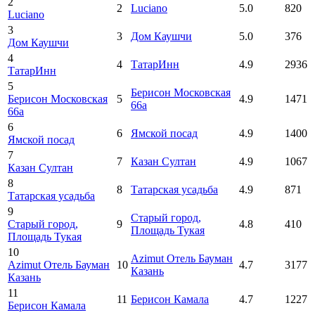
2
2
Luciano
5.0
820
Luciano
3
3
Дом Каушчи
5.0
376
Дом Каушчи
4
4
ТатарИнн
4.9
2936
ТатарИнн
5
Берисон Московская
Берисон Московская
5
4.9
1471
66а
66а
6
6
Ямской посад
4.9
1400
Ямской посад
7
7
Казан Султан
4.9
1067
Казан Султан
8
8
Татарская усадьба
4.9
871
Татарская усадьба
9
Старый город
,
Старый город
,
9
4.8
410
Площадь Тукая
Площадь Тукая
10
Azimut Отель Бауман
Azimut Отель Бауман
10
4.7
3177
Казань
Казань
11
11
Берисон Камала
4.7
1227
Берисон Камала