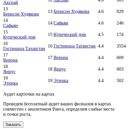
Акспай
13
13
Берисон Худякова
4.6
929
Берисон Худякова
14
14
Сафьян
4.6
246
Сафьян
15
15
Купеческий дом
4.5
174
Купеческий дом
16
16
Гостиница Татарстан
4.4
3554
Гостиница Татарстан
17
17
Верона
4.4
609
Верона
18
18
Янрус
4.4
603
Янрус
19
19
Этника
4.4
502
Этника
Аудит карточки на картах
Проведем бесплатный аудит ваших филиалов в картах
совместно с аналитиком Ранга, определим слабые места
и точки роста.
Заказать