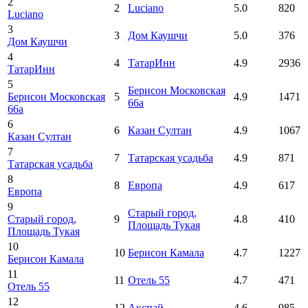
2
2
Luciano
5.0
820
Luciano
3
3
Дом Каушчи
5.0
376
Дом Каушчи
4
4
ТатарИнн
4.9
2936
ТатарИнн
5
Берисон Московская
Берисон Московская
5
4.9
1471
66а
66а
6
6
Казан Султан
4.9
1067
Казан Султан
7
7
Татарская усадьба
4.9
871
Татарская усадьба
8
8
Европа
4.9
617
Европа
9
Старый город
,
Старый город
,
9
4.8
410
Площадь Тукая
Площадь Тукая
10
10
Берисон Камала
4.7
1227
Берисон Камала
11
11
Отель 55
4.7
471
Отель 55
12
12
Акспай
4.6
985