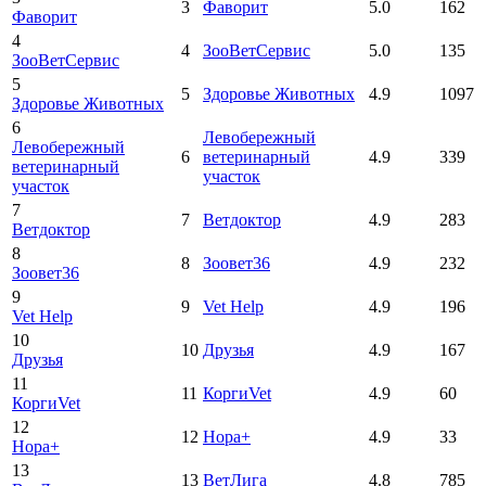
3
Фаворит
5.0
162
Фаворит
4
4
ЗооВетСервис
5.0
135
ЗооВетСервис
5
5
Здоровье Животных
4.9
1097
Здоровье Животных
6
Левобережный
Левобережный
6
ветеринарный
4.9
339
ветеринарный
участок
участок
7
7
Ветдоктор
4.9
283
Ветдоктор
8
8
Зоовет36
4.9
232
Зоовет36
9
9
Vet Help
4.9
196
Vet Help
10
10
Друзья
4.9
167
Друзья
11
11
КоргиVet
4.9
60
КоргиVet
12
12
Нора+
4.9
33
Нора+
13
13
ВетЛига
4.8
785