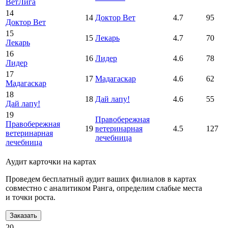
ВетЛига
14
14
Доктор Вет
4.7
95
Доктор Вет
15
15
Лекарь
4.7
70
Лекарь
16
16
Лидер
4.6
78
Лидер
17
17
Мадагаскар
4.6
62
Мадагаскар
18
18
Дай лапу!
4.6
55
Дай лапу!
19
Правобережная
Правобережная
19
ветеринарная
4.5
127
ветеринарная
лечебница
лечебница
Аудит карточки на картах
Проведем бесплатный аудит ваших филиалов в картах
совместно с аналитиком Ранга, определим слабые места
и точки роста.
Заказать
20