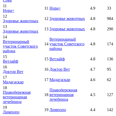
Сова
11
11
Нора+
4.9
33
Нора+
12
12
Здоровье животных
4.8
984
Здоровье животных
13
13
Здоровье животных
4.8
290
Здоровье животных
14
Ветеринарный
Ветеринарный
14
участок Советского
4.8
174
участок Советского
района
района
15
15
Ветлайф
4.8
136
Ветлайф
16
16
Доктор Вет
4.7
95
Доктор Вет
17
17
Мадагаскар
4.6
62
Мадагаскар
18
Правобережная
Правобережная
18
ветеринарная
4.5
127
ветеринарная
лечебница
лечебница
19
19
Лимпопо
4.4
142
Лимпопо