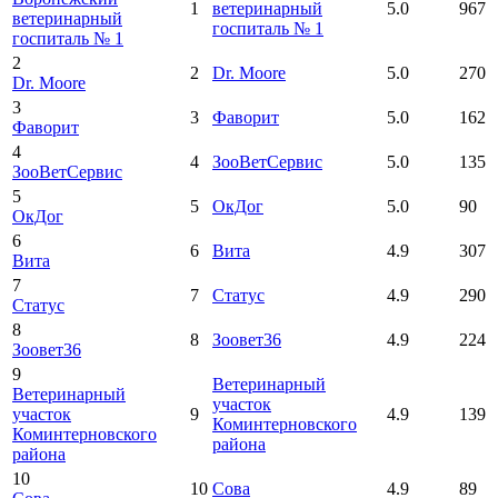
1
ветеринарный
5.0
967
ветеринарный
госпиталь № 1
госпиталь № 1
2
2
Dr. Moore
5.0
270
Dr. Moore
3
3
Фаворит
5.0
162
Фаворит
4
4
ЗооВетСервис
5.0
135
ЗооВетСервис
5
5
ОкДог
5.0
90
ОкДог
6
6
Вита
4.9
307
Вита
7
7
Статус
4.9
290
Статус
8
8
Зоовет36
4.9
224
Зоовет36
9
Ветеринарный
Ветеринарный
участок
участок
9
4.9
139
Коминтерновского
Коминтерновского
района
района
10
10
Сова
4.9
89