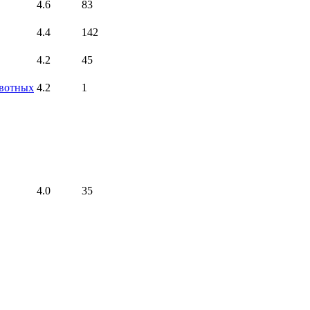
4.6
83
4.4
142
4.2
45
ивотных
4.2
1
4.0
35