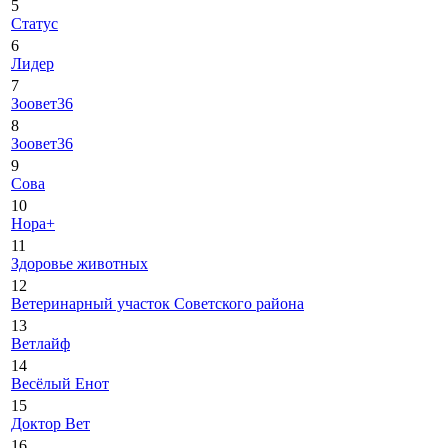
5
Статус
6
Лидер
7
Зоовет36
8
Зоовет36
9
Сова
10
Нора+
11
Здоровье животных
12
Ветеринарный участок Советского района
13
Ветлайф
14
Весёлый Енот
15
Доктор Вет
16