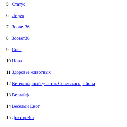
5
Статус
6
Лидер
7
Зоовет36
8
Зоовет36
9
Сова
10
Нора+
11
Здоровье животных
12
Ветеринарный участок Советского района
13
Ветлайф
14
Весёлый Енот
15
Доктор Вет