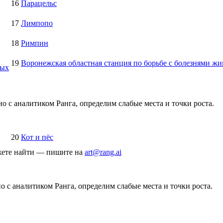
16
Парацельс
17
Лимпопо
18
Римпин
19
Воронежская областная станция по борьбе с болезнями ж
ных
о с аналитиком Ранга, определим слабые места и точки роста.
20
Кот и пёс
ожете найти — пишите на
art@rang.ai
 с аналитиком Ранга, определим слабые места и точки роста.