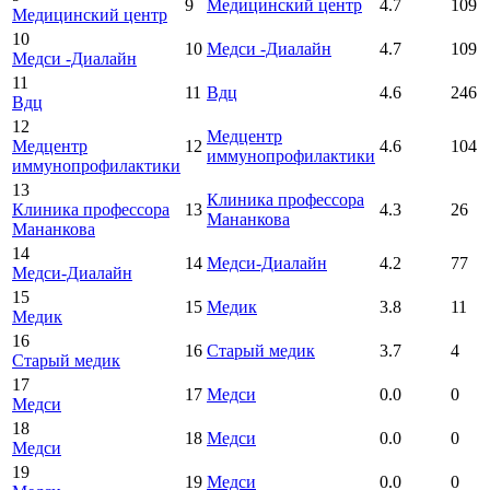
9
Медицинский центр
4.7
109
Медицинский центр
10
10
Медси -Диалайн
4.7
109
Медси -Диалайн
11
11
Вдц
4.6
246
Вдц
12
Медцентр
Медцентр
12
4.6
104
иммунопрофилактики
иммунопрофилактики
13
Клиника профессора
Клиника профессора
13
4.3
26
Мананкова
Мананкова
14
14
Медси-Диалайн
4.2
77
Медси-Диалайн
15
15
Медик
3.8
11
Медик
16
16
Старый медик
3.7
4
Старый медик
17
17
Медси
0.0
0
Медси
18
18
Медси
0.0
0
Медси
19
19
Медси
0.0
0