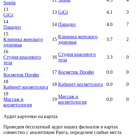
Smola
13
13
GiGi
4.1
3
GiGi
14
14
Парадиз
4.0
7
Парадиз
15
Клиника женского
Клиника женского
15
3.7
2
здоровья
здоровья
16
Студия красивого
Студия красивого
16
3.3
0
тела
тела
17
17
Косметик Профи
0.0
0
Косметик Профи
18
18
Кабинет косметолога
0.0
0
Кабинет косметолога
19
Массаж и
Массаж и
19
0.0
0
косметология
косметология
Аудит карточки на картах
Проведем бесплатный аудит ваших филиалов в картах
совместно с аналитиком Ранга, определим слабые места