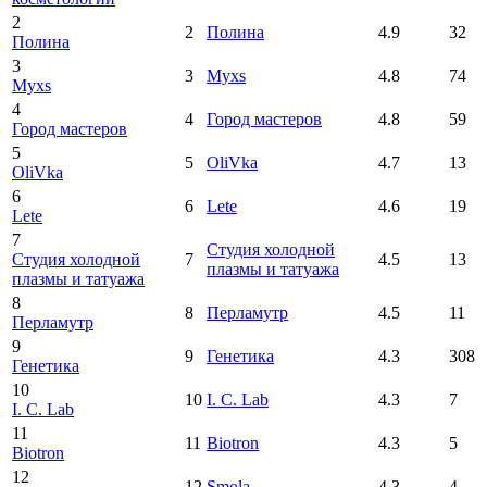
2
2
Полина
4.9
32
Полина
3
3
Myxs
4.8
74
Myxs
4
4
Город мастеров
4.8
59
Город мастеров
5
5
OliVka
4.7
13
OliVka
6
6
Lete
4.6
19
Lete
7
Студия холодной
Студия холодной
7
4.5
13
плазмы и татуажа
плазмы и татуажа
8
8
Перламутр
4.5
11
Перламутр
9
9
Генетика
4.3
308
Генетика
10
10
I. C. Lab
4.3
7
I. C. Lab
11
11
Biotron
4.3
5
Biotron
12
12
Smola
4.3
4