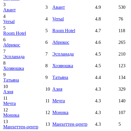
3
3
Авант
4.9
530
Авант
4
4
Versal
4.8
76
Versal
5
5
Room Hotel
4.7
118
Room Hotel
6
6
Абрикос
4.6
265
Абрикос
7
7
Эспланада
4.5
210
Эспланада
8
8
Хозяюшка
4.5
123
Хозяюшка
9
9
Татьяна
4.4
134
Татьяна
10
10
Азия
4.3
329
Азия
11
11
Мечта
4.3
140
Мечта
12
12
Моника
4.3
107
Моника
13
13
Манхеттен-центр
4.3
5
Манхеттен-центр