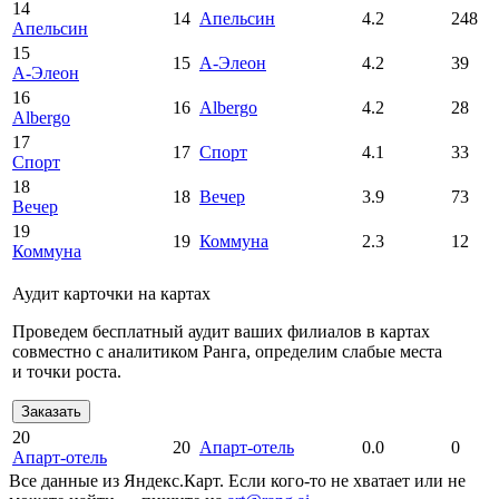
14
14
Апельсин
4.2
248
Апельсин
15
15
А-Элеон
4.2
39
А-Элеон
16
16
Albergo
4.2
28
Albergo
17
17
Спорт
4.1
33
Спорт
18
18
Вечер
3.9
73
Вечер
19
19
Коммуна
2.3
12
Коммуна
Аудит карточки на картах
Проведем бесплатный аудит ваших филиалов в картах
совместно с аналитиком Ранга, определим слабые места
и точки роста.
Заказать
20
20
Апарт-отель
0.0
0
Апарт-отель
Все данные из Яндекс.Карт. Если кого-то не хватает или не