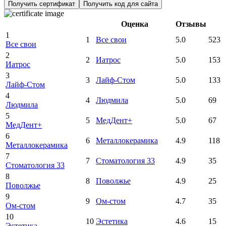
Получить сертификат
Получить код для сайта
Оценка
Отзывы
1
1
Все свои
5.0
523
Все свои
2
2
Иатрос
5.0
153
Иатрос
3
3
Лайф-Стом
5.0
133
Лайф-Стом
4
4
Людмила
5.0
69
Людмила
5
5
МедДент+
5.0
67
МедДент+
6
6
Металлокерамика
4.9
118
Металлокерамика
7
7
Стоматология 33
4.9
35
Стоматология 33
8
8
Поволжье
4.9
25
Поволжье
9
9
Ом-стом
4.7
35
Ом-стом
10
10
Эстетика
4.6
15
Эстетика