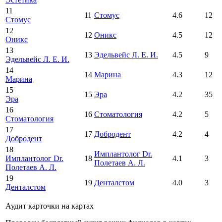
11
11
Стомус
4.6
12
Стомус
12
12
Оникс
4.5
12
Оникс
13
13
Эдельвейс Л. Е. И.
4.5
9
Эдельвейс Л. Е. И.
14
14
Марина
4.3
12
Марина
15
15
Эра
4.2
35
Эра
16
16
Стоматология
4.2
5
Стоматология
17
17
Добродент
4.2
4
Добродент
18
Имплантолог Dr.
Имплантолог Dr.
18
4.1
3
Полетаев А. Л.
Полетаев А. Л.
19
19
Денталстом
4.0
3
Денталстом
Аудит карточки на картах