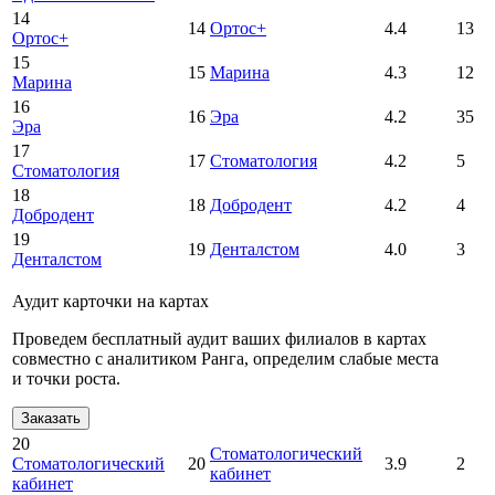
14
14
Ортос+
4.4
13
Ортос+
15
15
Марина
4.3
12
Марина
16
16
Эра
4.2
35
Эра
17
17
Стоматология
4.2
5
Стоматология
18
18
Добродент
4.2
4
Добродент
19
19
Денталстом
4.0
3
Денталстом
Аудит карточки на картах
Проведем бесплатный аудит ваших филиалов в картах
совместно с аналитиком Ранга, определим слабые места
и точки роста.
Заказать
20
Стоматологический
Стоматологический
20
3.9
2
кабинет
кабинет