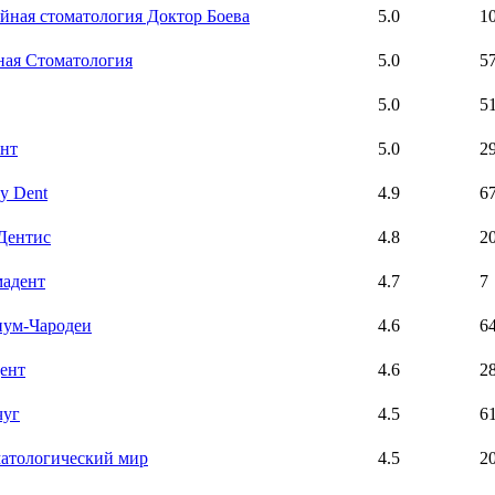
йная стоматология Доктор Боева
5.0
1
ная Стоматология
5.0
5
5.0
5
нт
5.0
2
y Dent
4.9
6
Дентис
4.8
2
адент
4.7
7
ум-Чародеи
4.6
6
ент
4.6
2
чуг
4.5
6
атологический мир
4.5
2