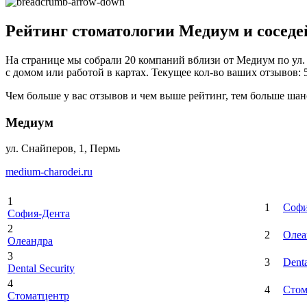
Рейтинг стоматологии Медиум и соседе
На странице мы собрали 20 компаний вблизи от Медиум по ул. 
с домом или работой в картах. Текущее кол-во ваших отзывов: 5
Чем больше у вас отзывов и чем выше рейтинг, тем больше шан
Медиум
ул. Снайперов, 1, Пермь
medium-charodei.ru
1
1
Софи
София-Дента
2
2
Олеа
Олеандра
3
3
Denta
Dental Security
4
4
Стом
Стоматцентр