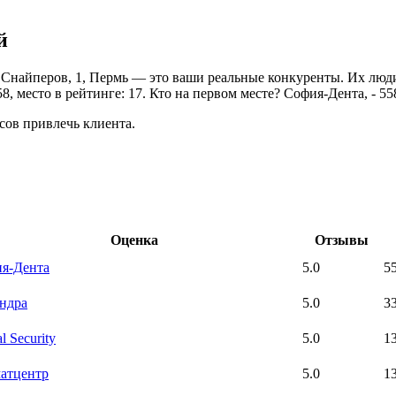
й
Снайперов, 1, Пермь — это ваши реальные конкуренты. Их люди 
8, место в рейтинге: 17. Кто на первом месте? София-Дента, - 55
сов привлечь клиента.
Оценка
Отзывы
я-Дента
5.0
5
ндра
5.0
3
l Security
5.0
1
атцентр
5.0
1