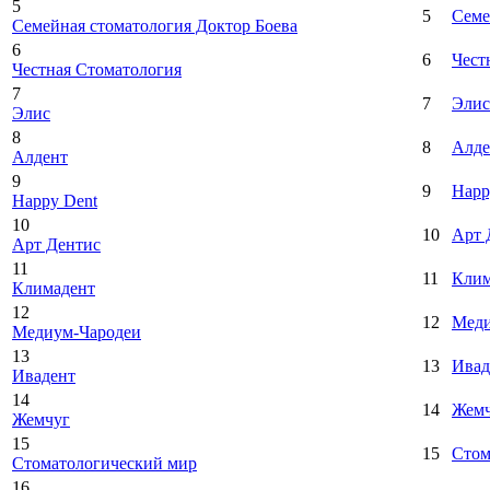
5
5
Семе
Семейная стоматология Доктор Боева
6
6
Чест
Честная Стоматология
7
7
Элис
Элис
8
8
Алде
Алдент
9
9
Happ
Happy Dent
10
10
Арт 
Арт Дентис
11
11
Клим
Климадент
12
12
Меди
Медиум-Чародеи
13
13
Ивад
Ивадент
14
14
Жем
Жемчуг
15
15
Стом
Стоматологический мир
16