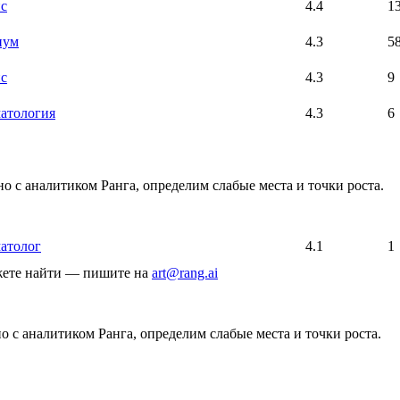
с
4.4
1
иум
4.3
5
с
4.3
9
атология
4.3
6
о с аналитиком Ранга, определим слабые места и точки роста.
атолог
4.1
1
ожете найти — пишите на
art@rang.ai
 с аналитиком Ранга, определим слабые места и точки роста.