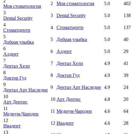
2
2
Моя стоматология
5.0
402
Моя стоматология
3
3
Dental Security
5.0
138
Dental Security
4
4
Стоматцентр
5.0
137
Стоматцентр
5
5
Добрая улыбка
5.0
40
Добрая улыбка
6
6
Алдент
5.0
29
Алдент
7
7
Дентал Хелп
4.9
41
Дентал Хелп
8
8
Доктор Гуд
4.9
39
Доктор Гуд
9
9
Дентал Арт Наследие
4.9
24
Дентал Арт Наследие
10
10
Арт Дентис
4.8
20
Арт Дентис
11
11
Медиум-Чародеи
4.6
64
Медиум-Чародеи
12
12
Ивадент
4.6
28
Ивадент
13