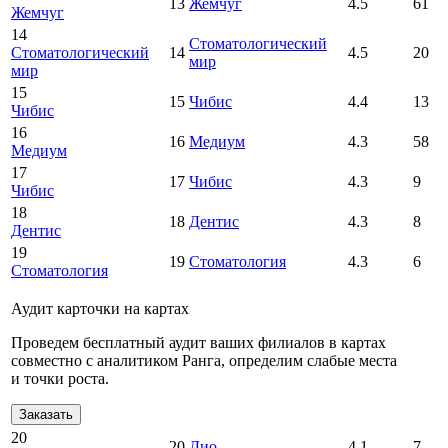
13
Жемчуг
4.5
61
Жемчуг
14
Стоматологический
Стоматологический
14
4.5
20
мир
мир
15
15
Чибис
4.4
13
Чибис
16
16
Медиум
4.3
58
Медиум
17
17
Чибис
4.3
9
Чибис
18
18
Дентис
4.3
8
Дентис
19
19
Стоматология
4.3
6
Стоматология
Аудит карточки на картах
Проведем бесплатный аудит ваших филиалов в картах
совместно с аналитиком Ранга, определим слабые места
и точки роста.
Заказать
20
20
Дио
4.1
7