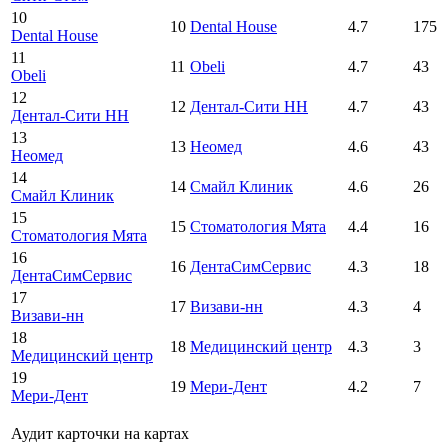
10
10
Dental House
4.7
175
Dental House
11
11
Obeli
4.7
43
Obeli
12
12
Дентал-Сити НН
4.7
43
Дентал-Сити НН
13
13
Неомед
4.6
43
Неомед
14
14
Смайл Клиник
4.6
26
Смайл Клиник
15
15
Стоматология Мята
4.4
16
Стоматология Мята
16
16
ДентаСимСервис
4.3
18
ДентаСимСервис
17
17
Визави-нн
4.3
4
Визави-нн
18
18
Медицинский центр
4.3
3
Медицинский центр
19
19
Мери-Дент
4.2
7
Мери-Дент
Аудит карточки на картах