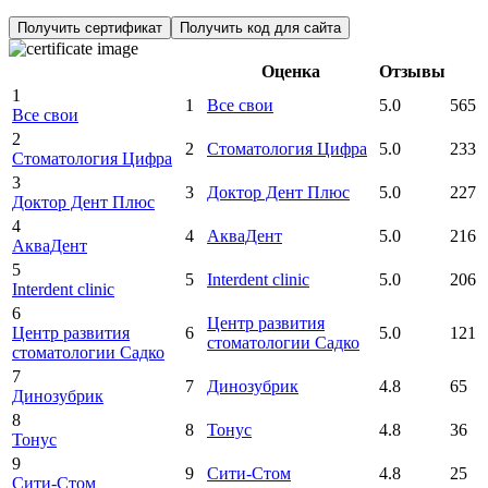
Получить сертификат
Получить код для сайта
Оценка
Отзывы
1
1
Все свои
5.0
565
Все свои
2
2
Стоматология Цифра
5.0
233
Стоматология Цифра
3
3
Доктор Дент Плюс
5.0
227
Доктор Дент Плюс
4
4
АкваДент
5.0
216
АкваДент
5
5
Interdent clinic
5.0
206
Interdent clinic
6
Центр развития
Центр развития
6
5.0
121
стоматологии Садко
стоматологии Садко
7
7
Динозубрик
4.8
65
Динозубрик
8
8
Тонус
4.8
36
Тонус
9
9
Сити-Стом
4.8
25
Сити-Стом