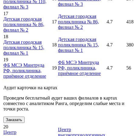
поликлиника № 110,
филиал № 3
филиал № 3
17
Детская городская
Детская городская
17
поликлиника № 86,
4.7
418
поликлиника № 86,
филиал № 2
филиал № 2
18
Детская городская
Детская городская
18
поликлиника № 15,
4.7
380
поликлиника № 15,
филиал № 1
филиал № 1
19
ФБ МСЭ Минтруда
ФБ МСЭ Минтруда
19
РФ, поликлиника,
4.7
56
РФ, поликлиника,
приёмное отделение
приёмное отделение
Аудит карточки на картах
Проведем бесплатный аудит ваших филиалов в картах
совместно с аналитиком Ранга, определим слабые места и
точки роста.
Заказать
20
Центр
Центр
высокотехнологичных