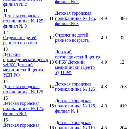
филиал № 2
филиал № 2
11
Детская городская
Детская городская
11
поликлиника № 125,
4.9
486
поликлиника № 125,
филиал № 3
филиал № 3
12
Отделение детей
Отделение детей
12
4.9
35
раннего возраста
раннего возраста
13
Детский
Детский
ортопедический центр
ортопедический центр
13
ФГБУ Детский
4.9
12
ФГБУ Детский
медицинский центр
медицинский центр
УДП РФ
УДП РФ
14
Детская городская
Детская городская
14
4.8
768
поликлиника № 125
поликлиника № 125
15
Детская городская
Детская городская
15
поликлиника № 125,
4.8
419
поликлиника № 125,
филиал № 1
филиал № 1
16
Детская городская
Детская городская
16
поликлиника № 110,
4.8
204