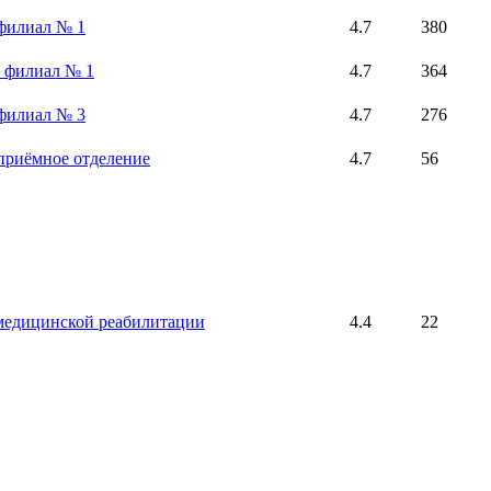
 филиал № 1
4.7
380
, филиал № 1
4.7
364
 филиал № 3
4.7
276
приёмное отделение
4.7
56
медицинской реабилитации
4.4
22