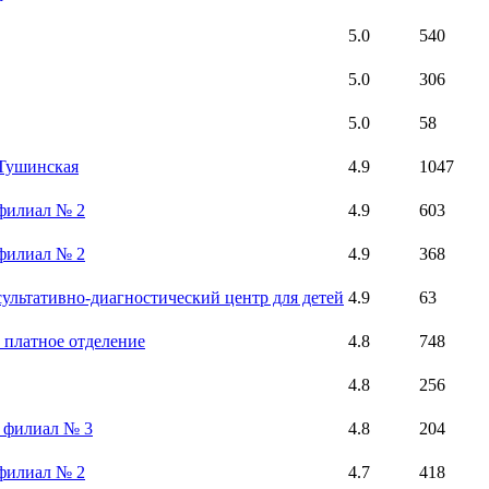
5.0
540
5.0
306
5.0
58
 Тушинская
4.9
1047
 филиал № 2
4.9
603
 филиал № 2
4.9
368
льтативно-диагностический центр для детей
4.9
63
 платное отделение
4.8
748
4.8
256
, филиал № 3
4.8
204
 филиал № 2
4.7
418