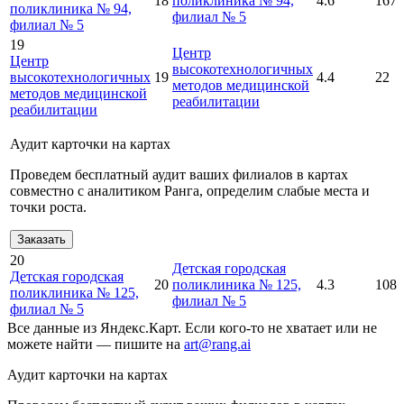
18
поликлиника № 94,
4.6
167
поликлиника № 94,
филиал № 5
филиал № 5
19
Центр
Центр
высокотехнологичных
высокотехнологичных
19
4.4
22
методов медицинской
методов медицинской
реабилитации
реабилитации
Аудит карточки на картах
Проведем бесплатный аудит ваших филиалов в картах
совместно с аналитиком Ранга, определим слабые места и
точки роста.
Заказать
20
Детская городская
Детская городская
20
поликлиника № 125,
4.3
108
поликлиника № 125,
филиал № 5
филиал № 5
Все данные из Яндекс.Карт. Если кого-то не хватает или не
можете найти — пишите на
art@rang.ai
Аудит карточки на картах