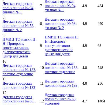
Детская городская
Детская городская
7
поликлиника № 94,
4.9
484
поликлиника № 94,
филиал № 1
филиал № 1
8
Детская городская
Детская городская
8
поликлиника № 58,
4.9
450
поликлиника № 58,
филиал № 2
филиал № 2
9
НМИЦ ТО имени Н.
НМИЦ ТО имени Н.
Н. Приорова,
Н. Приорова,
9
консультативно-
4.9
63
консультативно-
диагностический
диагностический
центр для детей
центр для детей
10
Детская городская
Детская городская
10
поликлиника № 133,
4.8
748
поликлиника № 133,
платное отделение
платное отделение
11
Детская городская
Детская городская
11
4.8
256
поликлиника № 133
поликлиника № 133
12
Детская городская
Детская городская
поликлиника № 86,
поликлиника № 86,
12
4.7
1404
головное